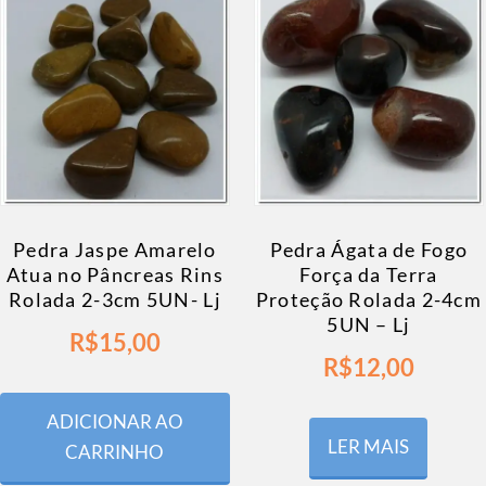
Pedra Jaspe Amarelo
Pedra Ágata de Fogo
Atua no Pâncreas Rins
Força da Terra
Rolada 2-3cm 5UN- Lj
Proteção Rolada 2-4cm
5UN – Lj
R$
15,00
R$
12,00
ADICIONAR AO
LER MAIS
CARRINHO