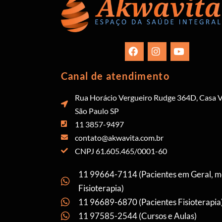
Canal de atendimento
Rua Horácio Vergueiro Rudge 364D, Casa V
São Paulo SP
11 3857-9497
contato@akwavita.com.br
CNPJ 61.605.465/0001-60
11 99664-7114 (Pacientes em Geral, 
Fisioterapia)
11 96689-6870 (Pacientes Fisioterapia
11 97585-2544 (Cursos e Aulas)