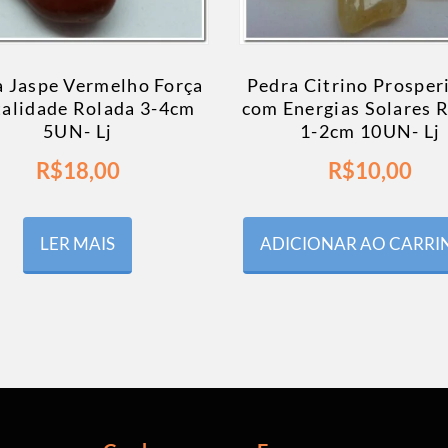
a Jaspe Vermelho Força
Pedra Citrino Prosper
talidade Rolada 3-4cm
com Energias Solares 
5UN- Lj
1-2cm 10UN- Lj
R$
18,00
R$
10,00
LER MAIS
ADICIONAR AO CARR