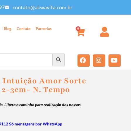
97
contato@akwavita.com.br
Blog
Contato
Parcerias
0
a Intuição Amor Sorte
a 2-3cm- N. Tempo
ão,
Libera o caminho para realização dos nossos
9112 Só mensagens por WhatsApp