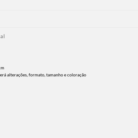
al
 cm
rrerá alterações, formato, tamanho e coloração