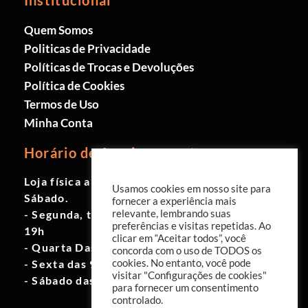
Quem Somos
Politicas de Privacidade
Políticas de Trocas e Devoluções
Política de Cookies
Termos de Uso
Minha Conta
Horário de funcionamento
Loja física aberta de Segunda à
Usamos cookies em nosso site para
Sábado.
fornecer a experiência mais
- Segunda, terça e quinta das 9h às
relevante, lembrando suas
preferências e visitas repetidas. Ao
19h
clicar em “Aceitar todos”, você
- Quarta Das 10h às 18h
concorda com o uso de TODOS os
- Sexta das 9h às 18h
cookies. No entanto, você pode
visitar "Configurações de cookies"
- Sábado das 10h às 17h
para fornecer um consentimento
controlado.