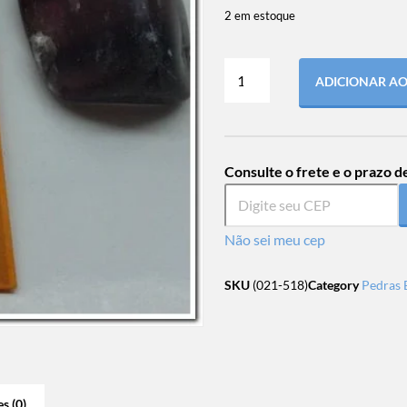
2 em estoque
ADICIONAR A
Consulte o frete e o prazo d
Não sei meu cep
SKU
(021-518)
Category
Pedras 
s (0)