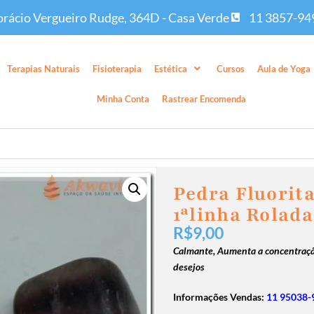
rácio Vergueiro Rudge, 364D - Casa Verde
11 3857-94
Terapias Naturais
Fisioterapia
Estética
Cursos
Aula de Yoga
Minha Conta
Rastrear Encomenda
Pedra Fluorit
1ªlinha Rolad
R$
9,00
Calmante,
Aumenta a concentraç
desejos
Informações Vendas:
11 95038-