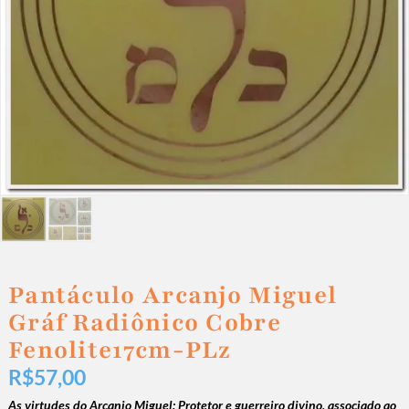
Pantáculo Arcanjo Miguel
Gráf Radiônico Cobre
Fenolite17cm-PLz
R$
57,00
As virtudes do Arcanjo Miguel: Protetor e guerreiro divino, associado ao