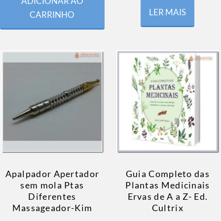
ADICIONAR AO
LER MAIS
CARRINHO
Apalpador Apertador
Guia Completo das
sem mola Ptas
Plantas Medicinais
Diferentes
Ervas de A a Z- Ed.
Massageador-Kim
Cultrix