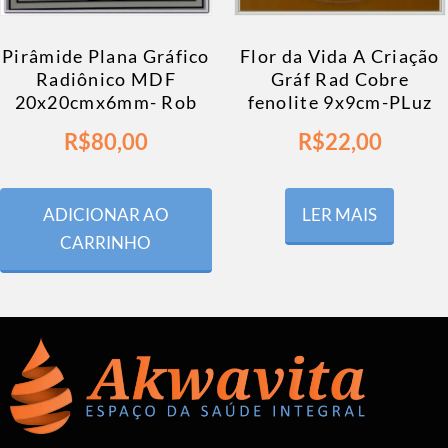
Pirâmide Plana Gráfico
Flor da Vida A Criação
Radiônico MDF
Gráf Rad Cobre
20x20cmx6mm- Rob
fenolite 9x9cm-PLuz
R$
80,00
R$
22,00
ADICIONAR AO
LER MAIS
CARRINHO