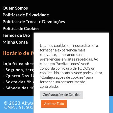
Quem Somos
Politicas de Privacidade
Políticas de Trocas e Devoluções
Política de Cookies
Termos de Uso
Minha Conta
Usamos cookies em nosso site para
fornecer a experiência mais
Horário de funcionamento
relevante, lembrando suas
preferências e visitas repetidas. Ao
Loja física aberta de Segunda à Sábado.
clicar em “Aceitar todos”, você
concorda com o uso de TODOS os
- Segunda, terça e quinta das 9h às 19h
cookies. No entanto, você pode visitar
- Quarta Das 10h às 18h
"Configurações de cookies" para
- Sexta das 9h às 18h
fornecer um consentimento
controlado.
- Sábado das 10h às 17h
Configurações de Cookies
© 2023 Akwavita - Todos os direitos reservados.
Aceitrar Tudo
CNPJ: 61.605.465/0001-60 Criado por:
Agência
EAB Digital