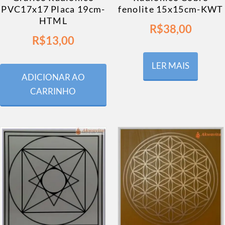
PVC17x17 Placa 19cm-
fenolite 15x15cm-KWT
HTML
R$
38,00
R$
13,00
LER MAIS
ADICIONAR AO
CARRINHO