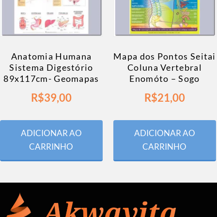
Anatomia Humana
Mapa dos Pontos Seitai
Sistema Digestório
Coluna Vertebral
89x117cm- Geomapas
Enomóto – Sogo
R$
39,00
R$
21,00
ADICIONAR AO
ADICIONAR AO
CARRINHO
CARRINHO