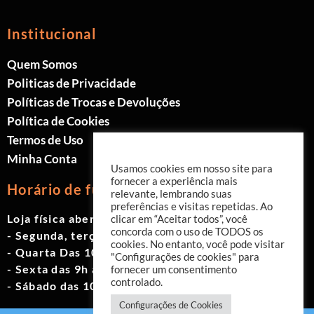
Institucional
Quem Somos
Politicas de Privacidade
Políticas de Trocas e Devoluções
Política de Cookies
Termos de Uso
Minha Conta
Usamos cookies em nosso site para
fornecer a experiência mais
Horário de funcionamento
relevante, lembrando suas
preferências e visitas repetidas. Ao
Loja física aberta de Segunda à Sábado.
clicar em “Aceitar todos”, você
concorda com o uso de TODOS os
- Segunda, terça e quinta das 9h às 19h
cookies. No entanto, você pode visitar
- Quarta Das 10h às 18h
"Configurações de cookies" para
- Sexta das 9h às 18h
fornecer um consentimento
controlado.
- Sábado das 10h às 17h
Configurações de Cookies