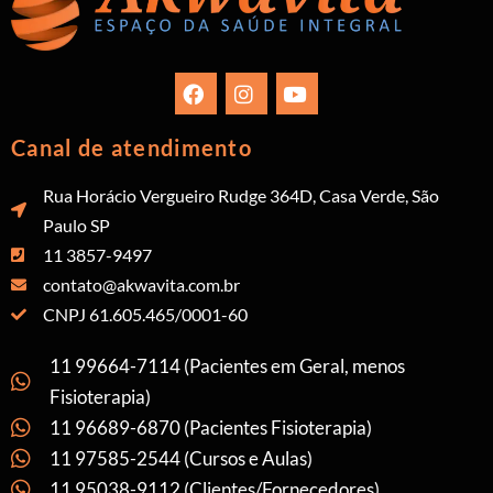
Canal de atendimento
Rua Horácio Vergueiro Rudge 364D, Casa Verde, São
Paulo SP
11 3857-9497
contato@akwavita.com.br
CNPJ 61.605.465/0001-60
11 99664-7114 (Pacientes em Geral, menos
Fisioterapia)
11 96689-6870 (Pacientes Fisioterapia)
11 97585-2544 (Cursos e Aulas)
11 95038-9112 (Clientes/Fornecedores)