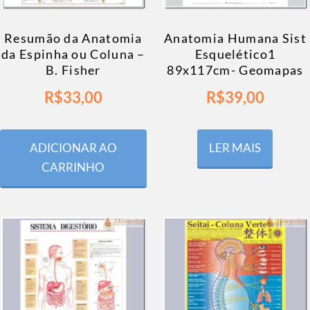
Resumão da Anatomia
Anatomia Humana Sist
da Espinha ou Coluna –
Esquelético1
B. Fisher
89x117cm- Geomapas
R$
33,00
R$
39,00
ADICIONAR AO
LER MAIS
CARRINHO