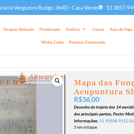
rácio Vergueiro Rudge, 364D - Casa Verde
11 3857-94
Terapias Naturais
Fisioterapia
Estética
Cursos
Aula de Yoga
Minha Conta
Rastrear Encomenda
Mapa das Funç
Acupuntura Sh
R$
36,00
Desenho do trajeto dos 14 meridi
dos principais pontos, Poster Med
Informações:
11 95038-9112 Só
3 em estoque