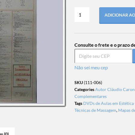
ADICIONAR A
Consulte o frete e o prazo d
Não sei meu cep
SKU
(111-006)
Categories
Autor Cláudio Caron
Complementares
Tags
DVDs de Aulas em Estética 
Técnicas de Massagem
,
Mapas de
s (0)