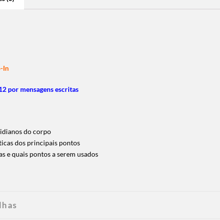
-In
2 por mensagens escritas
idianos do corpo
icas dos principais pontos
as e quais pontos a serem usados
lhas