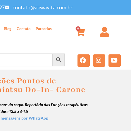
97
contato@akwavita.com.br
Blog
Contato
Parcerias
0
ões Pontos de
iatsu Do-In- Carone
anos do corpo.
Repertório das Funções terapêuticas
idas: 43.5 x 64.5
 mensagens por WhatsApp