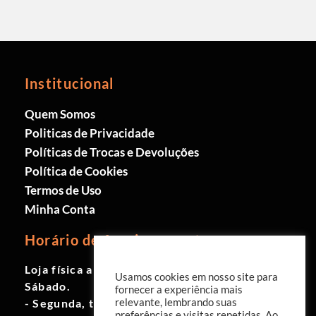
Institucional
Quem Somos
Politicas de Privacidade
Políticas de Trocas e Devoluções
Política de Cookies
Termos de Uso
Minha Conta
Horário de funcionamento
Loja física aberta de Segunda à
Usamos cookies em nosso site para
Sábado.
fornecer a experiência mais
- Segunda, terça e quinta das 9h às
relevante, lembrando suas
preferências e visitas repetidas. Ao