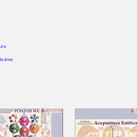
ura
da área