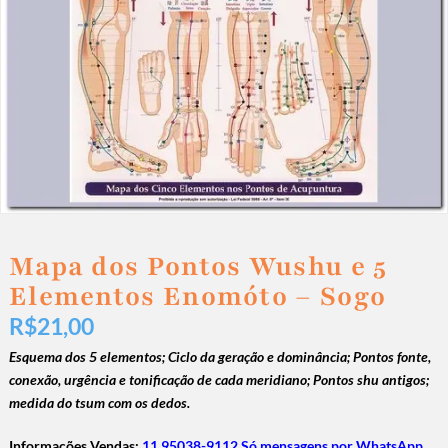
Mapa dos Pontos Wushu e 5
Elementos Enomóto – Sogo
R$
21,00
Esquema dos 5 elementos;
Ciclo da geração e dominância; P
ontos fonte,
conexão, urgência e tonificação de cada meridiano;
Pontos shu antigos;
m
edida do tsum com os dedos.
Informações Vendas:
11 95038-9112 Só mensagens por WhatsApp