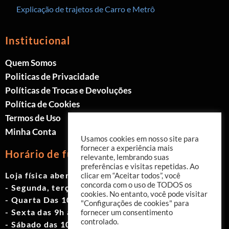
Explicação de trajetos de Carro e Metrô
Institucional
Quem Somos
Politicas de Privacidade
Políticas de Trocas e Devoluções
Política de Cookies
Termos de Uso
Minha Conta
Usamos cookies em nosso site para
fornecer a experiência mais
Horário de funcionamento
relevante, lembrando suas
preferências e visitas repetidas. Ao
Loja física aberta de Segunda à Sábado.
clicar em “Aceitar todos”, você
concorda com o uso de TODOS os
- Segunda, terça e quinta das 9h às 19h
cookies. No entanto, você pode visitar
- Quarta Das 10h às 18h
"Configurações de cookies" para
- Sexta das 9h às 18h
fornecer um consentimento
controlado.
- Sábado das 10h às 17h