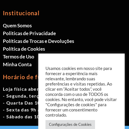
Institucional
Quem Somos
Politicas de Privacidade
Políticas de Trocas e Devoluções
Política de Cookies
Termos de Uso
Minha Conta
Usamos cookies em nosso site para
fornecer a experiência mais
Horário de funcionamento
relevante, lembrando suas
preferências e visitas repetidas. Ao
Loja física aberta de Segunda à Sábado.
clicar em “Aceitar todos”, você
concorda com o uso de TODOS os
- Segunda, terça e quinta das 9h às 19h
cookies. No entanto, você pode visitar
- Quarta Das 10h às 18h
"Configurações de cookies" para
- Sexta das 9h às 18h
fornecer um consentimento
controlado.
- Sábado das 10h às 17h
Configurações de Cookies