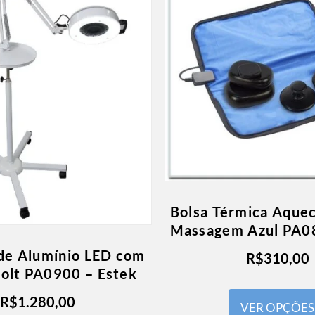
Bolsa Térmica Aque
Massagem Azul PA0
de Alumínio LED com
R$
310,00
volt PA0900 – Estek
R$
1.280,00
VER OPÇÕES