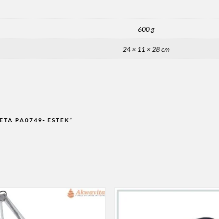
600 g
24 × 11 × 28 cm
ETA PA0749- ESTEK”