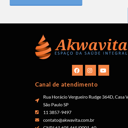
Canal de atendimento
Rua Horácio Vergueiro Rudge 364D, Casa V
São Paulo SP
11 3857-9497
contato@akwavita.com.br
CNPJ 61.605.465/0001-60