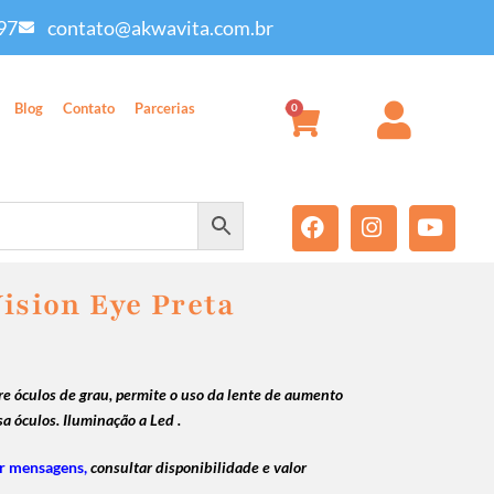
97
contato@akwavita.com.br
Blog
Contato
Parcerias
0
ision Eye Preta
k
e óculos de grau, permite o uso da lente de aumento
a óculos. Iluminação a Led .
r mensagens,
consultar disponibilidade e valor