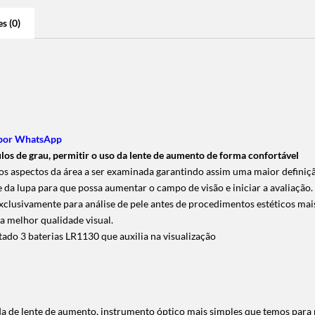
s (0)
 por WhatsApp
los de grau, permitir o uso da lente de aumento de forma confortável
s aspectos da área a ser examinada garantindo assim uma maior definiçã
 da lupa para que possa aumentar o campo de visão e iniciar a avaliação.
clusivamente para análise de pele antes de procedimentos estéticos mai
ara melhor qualidade visual.
tado 3 baterias LR1130 que auxilia na visualização
 de lente de aumento, instrumento óptico mais simples que temos para r