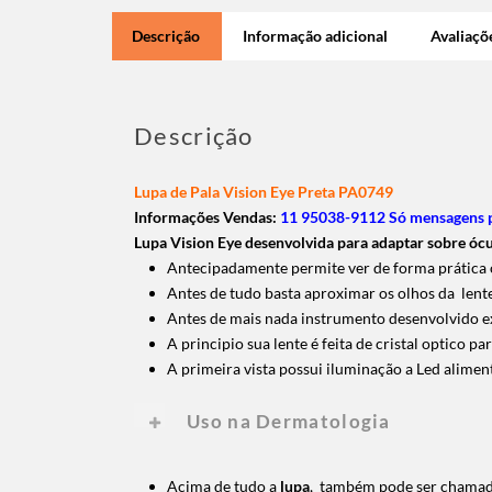
Descrição
Informação adicional
Avaliaçõe
Descrição
Lupa de Pala Vision Eye Preta PA0749
Informações Vendas:
11 95038-9112 Só mensagens
Lupa Vision Eye desenvolvida para adaptar sobre ócu
Antecipadamente permite ver de forma prática o
Antes de tudo basta aproximar os olhos da lente
Antes de mais nada instrumento desenvolvido ex
A principio sua lente é feita de cristal optico p
A primeira vista possui iluminação a Led alimen
Uso na Dermatologia
Acima de tudo a
lupa
, também pode ser chamada