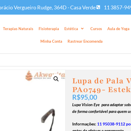
rácio Vergueiro Rudge, 364D - Casa Verde
11 3857-94
Terapias Naturais
Fisioterapia
Estética
Cursos
Aula de Yoga
Minha Conta
Rastrear Encomenda
Lupa de Pala V
PA0749- Este
R$
95,00
Lupa Vision Eye para adaptar sobr
de forma confortável para quem us
Informações:
11 95038-9112 po
antes de efetuar o pagamento