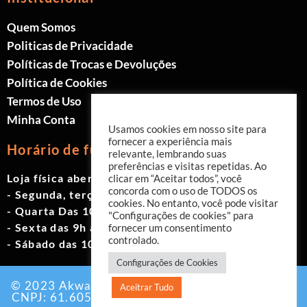
Quem Somos
Politicas de Privacidade
Políticas de Trocas e Devoluções
Política de Cookies
Termos de Uso
Minha Conta
Usamos cookies em nosso site para
fornecer a experiência mais
Horário de funcionamento
relevante, lembrando suas
preferências e visitas repetidas. Ao
Loja física aberta de Segunda à Sábado.
clicar em “Aceitar todos”, você
concorda com o uso de TODOS os
- Segunda, terça e quinta das 9h às 19h
cookies. No entanto, você pode visitar
- Quarta Das 10h às 18h
"Configurações de cookies" para
- Sexta das 9h às 18h
fornecer um consentimento
controlado.
- Sábado das 10h às 17h
Configurações de Cookies
© 2023 Akwavita - Todos os direitos reservados.
Aceitrar Tudo
CNPJ: 61.605.465/0001-60 Criado por:
Agência