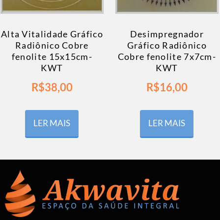
Alta Vitalidade Gráfico
Desimpregnador
Radiônico Cobre
Gráfico Radiônico
fenolite 15x15cm-
Cobre fenolite 7x7cm-
KWT
KWT
R$
38,00
R$
16,00
LER MAIS
LER MAIS