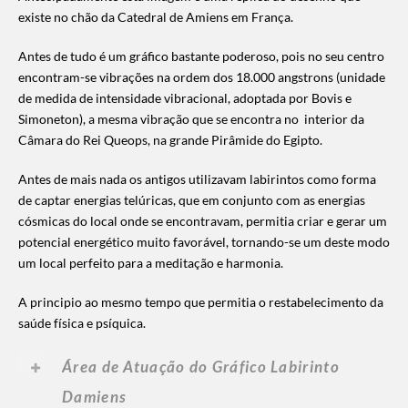
existe no chão da Catedral de Amiens em França.
Antes de tudo é um gráfico bastante poderoso, pois no seu centro
encontram-se vibrações na ordem dos 18.000 angstrons (unidade
de medida de intensidade vibracional, adoptada por Bovis e
Simoneton), a mesma vibração que se encontra no interior da
Câmara do Rei Queops, na grande Pirâmide do Egipto.
Antes de mais nada os antigos utilizavam labirintos como forma
de captar energias telúricas, que em conjunto com as energias
cósmicas do local onde se encontravam, permitia criar e gerar um
potencial energético muito favorável, tornando-se um deste modo
um local perfeito para a meditação e harmonia.
A principio ao mesmo tempo que permitia o restabelecimento da
saúde física e psíquica.
Área de Atuação do Gráfico Labirinto
Damiens