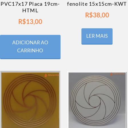
PVC17x17 Placa 19cm-
fenolite 15x15cm-KWT
HTML
R$
38,00
R$
13,00
LER MAIS
ADICIONAR AO
CARRINHO