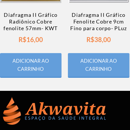
Diafragma II Gráfico
Diafragma II Gráfico
Radiônico Cobre
Fenolite Cobre 9cm
fenolite 57mm- KWT
Fino para corpo- PLuz
R$
16,00
R$
38,00
ADICIONAR AO
ADICIONAR AO
CARRINHO
CARRINHO