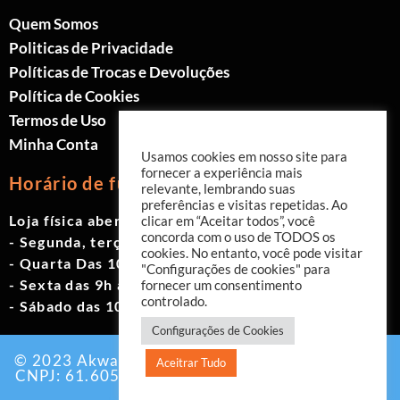
Quem Somos
Politicas de Privacidade
Políticas de Trocas e Devoluções
Política de Cookies
Termos de Uso
Minha Conta
Usamos cookies em nosso site para
fornecer a experiência mais
Horário de funcionamento
relevante, lembrando suas
preferências e visitas repetidas. Ao
Loja física aberta de Segunda à Sábado.
clicar em “Aceitar todos”, você
concorda com o uso de TODOS os
- Segunda, terça e quinta das 9h às 19h
cookies. No entanto, você pode visitar
- Quarta Das 10h às 18h
"Configurações de cookies" para
- Sexta das 9h às 18h
fornecer um consentimento
controlado.
- Sábado das 10h às 17h
Configurações de Cookies
© 2023 Akwavita - Todos os direitos reservados.
Aceitrar Tudo
CNPJ: 61.605.465/0001-60 Criado por:
Agência
EAB Digital