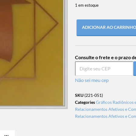
1 em estoque
ADICIONAR AO CARRINH
Consulte o frete e o prazo d
Não sei meu cep
SKU
(221-051)
Categories
Gráficos Radiônicos 
Relacionamentos Afetivos e Co
Relacionamentos Afetivos e Co