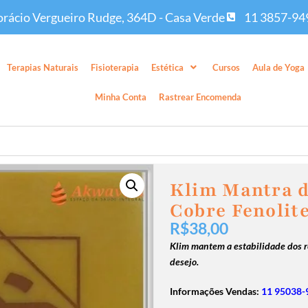
rácio Vergueiro Rudge, 364D - Casa Verde
11 3857-94
Terapias Naturais
Fisioterapia
Estética
Cursos
Aula de Yoga
Minha Conta
Rastrear Encomenda
Klim Mantra d
Cobre Fenoli
R$
38,00
Klim mantem a estabilidade dos r
desejo.
Informações Vendas:
11 95038-