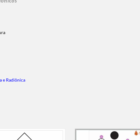
iônicos
sura
a e Radiônica