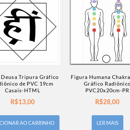
 Deusa Tripura Gráfico
Figura Humana Chakra
diônico de PVC 19cm
Gráfico Radiônic
Casais-HTML
PVC20x20cm-PR
R$
13,00
R$
28,00
CIONAR AO CARRINHO
LER MAIS