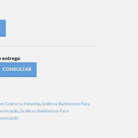
O
e entrega:
CONSULTAR
em Cobre no Fenolite
,
Gráficos Radiônicos Para
municação
,
Gráficos Radiônicos Para
municação