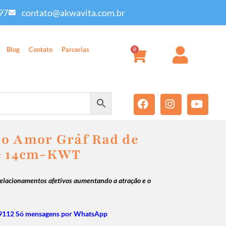
97
contato@akwavita.com.br
Blog
Contato
Parcerias
0
o Amor Gráf Rad de
te 14cm-KWT
elacionamentos afetivos aumentando a atração e o
9112 Só mensagens por WhatsApp