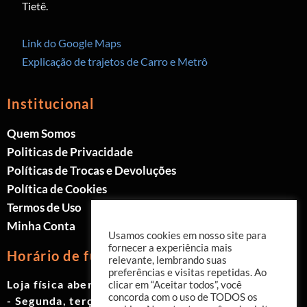
Tietê.
Link do Google Maps
Explicação de trajetos de Carro e Metrô
Institucional
Quem Somos
Politicas de Privacidade
Políticas de Trocas e Devoluções
Política de Cookies
Termos de Uso
Minha Conta
Usamos cookies em nosso site para
fornecer a experiência mais
Horário de funcionamento
relevante, lembrando suas
preferências e visitas repetidas. Ao
Loja física aberta de Segunda à Sábado.
clicar em “Aceitar todos”, você
concorda com o uso de TODOS os
- Segunda, terça e quinta das 9h às 19h