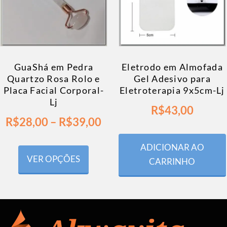
GuaShá em Pedra
Eletrodo em Almofada
Quartzo Rosa Rolo e
Gel Adesivo para
Placa Facial Corporal-
Eletroterapia 9x5cm-Lj
Lj
R$
43,00
R$
28,00
–
R$
39,00
ADICIONAR AO
VER OPÇÕES
CARRINHO