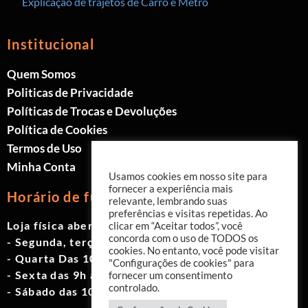
Explicação de trajetos de Carro e Metrô
Institucional
Quem Somos
Politicas de Privacidade
Políticas de Trocas e Devoluções
Política de Cookies
Termos de Uso
Minha Conta
Usamos cookies em nosso site para
fornecer a experiência mais
Horário de funcionamento
relevante, lembrando suas
preferências e visitas repetidas. Ao
Loja física aberta de Segunda à Sábado.
clicar em “Aceitar todos”, você
concorda com o uso de TODOS os
- Segunda, terça e quinta das 9h às 19h
cookies. No entanto, você pode visitar
- Quarta Das 10h às 18h
"Configurações de cookies" para
- Sexta das 9h às 18h
fornecer um consentimento
controlado.
- Sábado das 10h às 17h