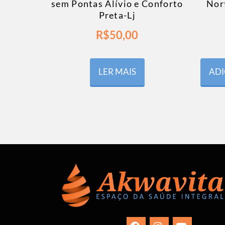
sem Pontas Alívio e Conforto
Nor
Preta-Lj
R$
50,00
LER MAIS
ADI