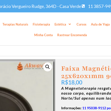
rácio Vergueiro Rudge, 364D - Casa Verde
11 3857-94
Terapias Naturais
Fisioterapia
Estética
Cursos
Aula de Yoga
Minha Conta
Rastrear Encomenda
Faixa Magnéti
25x620x1mm 
R$
18,00
A Magnetoterapia resgata
nosso corpo, equilibrando
Norte/Sul apenas num l
Informações:
11 95038-9112 po