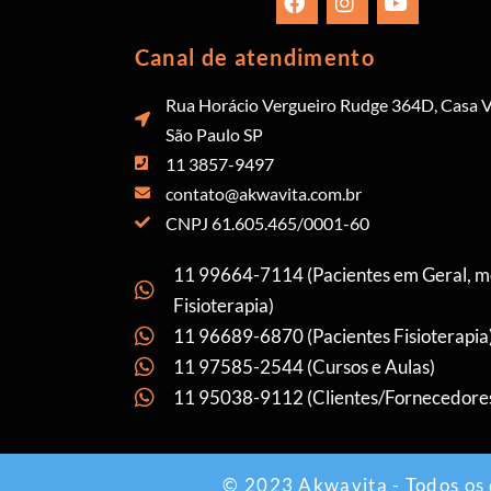
Canal de atendimento
Rua Horácio Vergueiro Rudge 364D, Casa V
São Paulo SP
11 3857-9497
contato@akwavita.com.br
CNPJ 61.605.465/0001-60
11 99664-7114 (Pacientes em Geral, 
Fisioterapia)
11 96689-6870 (Pacientes Fisioterapia
11 97585-2544 (Cursos e Aulas)
11 95038-9112 (Clientes/Fornecedore
© 2023 Akwavita - Todos os