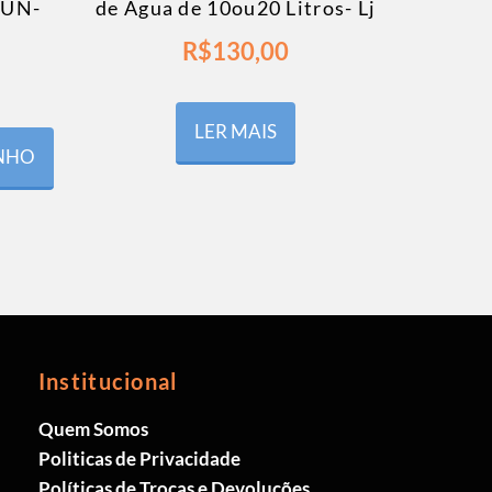
0UN-
de Água de 10ou20 Litros- Lj
R$
130,00
LER MAIS
INHO
Institucional
Quem Somos
Politicas de Privacidade
Políticas de Trocas e Devoluções