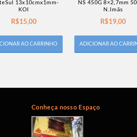
teSul 13x10cmx1mm-
NS 450G 8×2,7mm 5
KOI
N.Imãs
R$
15,00
R$
19,00
CIONAR AO CARRINHO
ADICIONAR AO CARR
Conheça nosso Espaço