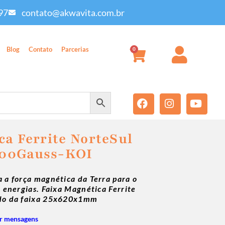
97
contato@akwavita.com.br
Blog
Contato
Parcerias
0
ca Ferrite NorteSul
900Gauss-KOI
 a força magnética da Terra para o
 energias. Faixa Magnética Ferrite
ado da faixa 25x620x1mm
r mensagens