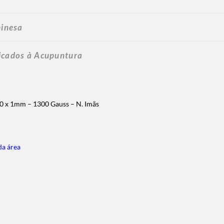
hinesa
licados à Acupuntura
00 x 1mm – 1300 Gauss – N. Imãs
da área