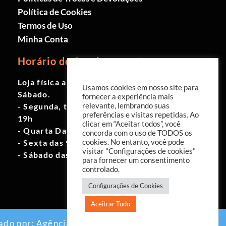
Política de Cookies
Termos de Uso
Minha Conta
Horário de funcionamento
Loja física aberta de Segunda à
Usamos cookies em nosso site para
Sábado.
fornecer a experiência mais
- Segunda, terça e quinta das 9h às
relevante, lembrando suas
preferências e visitas repetidas. Ao
19h
clicar em “Aceitar todos”, você
- Quarta Das 10h às 18h
concorda com o uso de TODOS os
- Sexta das 9h às 18h
cookies. No entanto, você pode
visitar "Configurações de cookies"
- Sábado das 10h às 17h
para fornecer um consentimento
controlado.
Configurações de Cookies
Aceitrar Tudo
ado por:
Agência EAB Digital