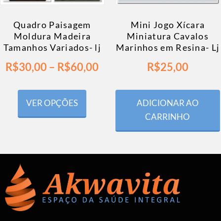
Quadro Paisagem
Mini Jogo Xícara
Moldura Madeira
Miniatura Cavalos
Tamanhos Variados- lj
Marinhos em Resina- Lj
R$
30,00
–
R$
60,00
R$
25,00
VER OPÇÕES
ADICIONAR AO
CARRINHO