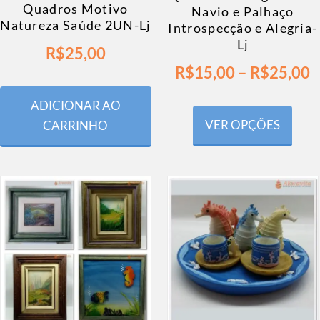
Quadros Motivo
Navio e Palhaço
Natureza Saúde 2UN-Lj
Introspecção e Alegria-
Lj
R$
25,00
R$
15,00
–
R$
25,00
ADICIONAR AO
VER OPÇÕES
CARRINHO