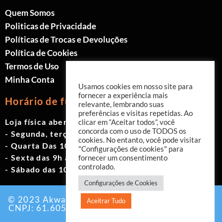
Quem Somos
Politicas de Privacidade
Políticas de Trocas e Devoluções
Política de Cookies
Termos de Uso
Minha Conta
Usamos cookies em nosso site para
fornecer a experiência mais
Horário de funcionamento
relevante, lembrando suas
preferências e visitas repetidas. Ao
Loja física aberta de Segunda à Sábado.
clicar em “Aceitar todos”, você
concorda com o uso de TODOS os
- Segunda, terça e quinta das 9h às 19h
cookies. No entanto, você pode visitar
- Quarta Das 10h às 18h
"Configurações de cookies" para
- Sexta das 9h às 18h
fornecer um consentimento
controlado.
- Sábado das 10h às 17h
Configurações de Cookies
© 2023 Akwavita - Todos os direitos reservados.
Aceitrar Tudo
CNPJ: 61.605.465/0001-60 Criado por:
Agência
EAB Digital