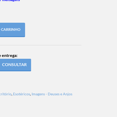
O CARRINHO
e entrega:
CONSULTAR
critório
,
Esotéricos
,
Imagens - Deuses e Anjos