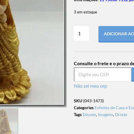
3 em estoque
ADICIONAR A
Consulte o frete e o prazo d
Não sei meu cep
SKU
(043-1473)
Categories
Enfeites de Casa e Es
Tags
Deuses
,
Imagens
,
Orixás