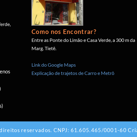
erde,
Como nos Encontrar?
Entre as Ponte do Limão e Casa Verde, a 300 m da
Marg. Tietê.
Link do Google Maps
menos
Explicação de trajetos de Carro e Metrô
)
s)
 direitos reservados. CNPJ: 61.605.465/0001-60 Cri