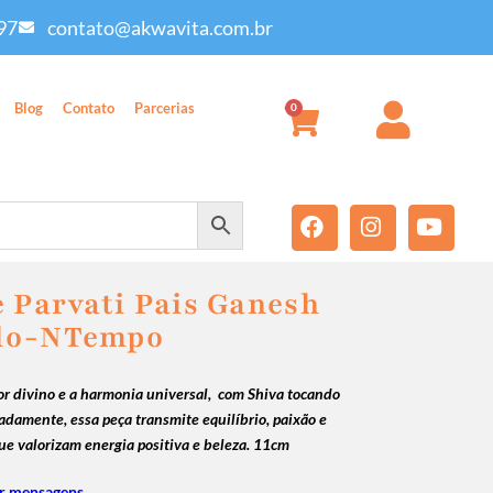
97
contato@akwavita.com.br
Blog
Contato
Parcerias
0
e Parvati Pais Ganesh
do-NTempo
or divino e a harmonia universal, com Shiva tocando
cadamente, essa peça transmite equilíbrio, paixão e
ue valorizam energia positiva e beleza. 11cm
r mensagens