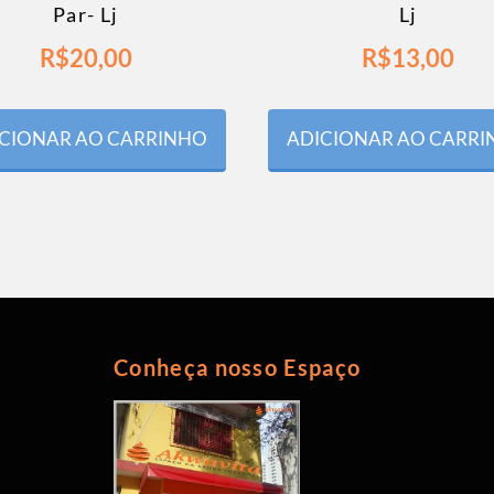
Par- Lj
Lj
R$
20,00
R$
13,00
CIONAR AO CARRINHO
ADICIONAR AO CARR
Conheça nosso Espaço