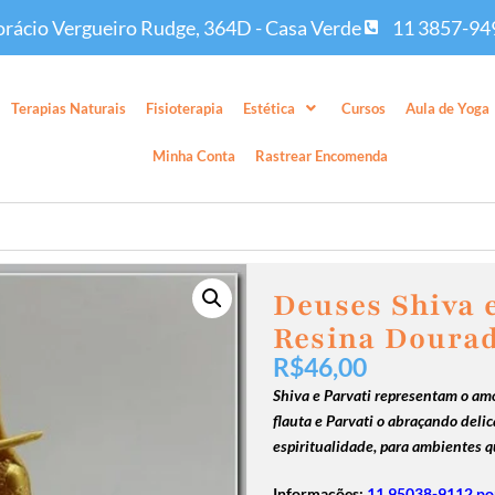
rácio Vergueiro Rudge, 364D - Casa Verde
11 3857-94
Terapias Naturais
Fisioterapia
Estética
Cursos
Aula de Yoga
Minha Conta
Rastrear Encomenda
Deuses Shiva 
Resina Doura
R$
46,00
Shiva e Parvati representam o am
flauta e Parvati o abraçando deli
espiritualidade, para ambientes q
Informações:
11 95038-9112 po