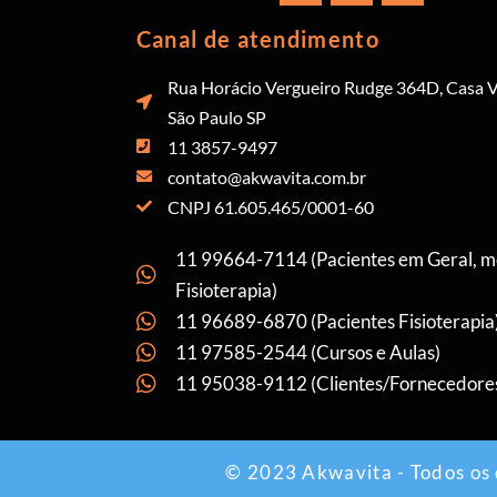
Canal de atendimento
Rua Horácio Vergueiro Rudge 364D, Casa V
São Paulo SP
11 3857-9497
contato@akwavita.com.br
CNPJ 61.605.465/0001-60
11 99664-7114 (Pacientes em Geral, 
Fisioterapia)
11 96689-6870 (Pacientes Fisioterapia
11 97585-2544 (Cursos e Aulas)
11 95038-9112 (Clientes/Fornecedore
© 2023 Akwavita - Todos os