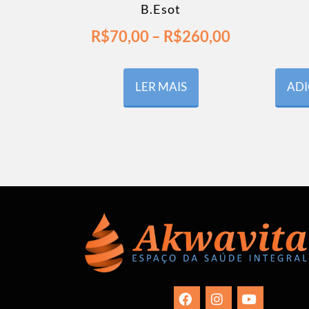
B.Esot
R$
70,00
–
R$
260,00
LER MAIS
ADI