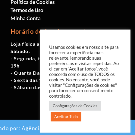
Política de Cookies
Termos de Uso
Minha Conta
Horário de funcionamento
Loja física aberta de Segunda à
Usamos cookies em nosso site para
Sábado.
fornecer a experiência mais
- Segunda, terça e quinta das 9h às
relevante, lembrando suas
preferências e visitas repetidas. Ao
19h
clicar em “Aceitar todos”, você
- Quarta Das 10h às 18h
concorda com o uso de TODOS os
- Sexta das 9h às 18h
cookies. No entanto, você pode
visitar "Configurações de cookies"
- Sábado das 10h às 17h
para fornecer um consentimento
controlado.
Configurações de Cookies
Aceitrar Tudo
ado por:
Agência EAB Digital