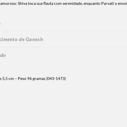
 amoroso: Shiva toca sua flauta com serenidade, enquanto Parvati o env
o
scimento de Ganesh
ado
e 5,5 cm – Peso 96 gramas (043-1473)