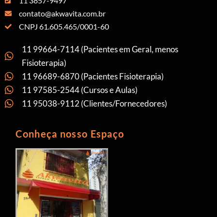
11 3857-9497
contato@akwavita.com.br
CNPJ 61.605.465/0001-60
11 99664-7114 (Pacientes em Geral, menos
Fisioterapia)
11 96689-6870 (Pacientes Fisioterapia)
11 97585-2544 (Cursos e Aulas)
11 95038-9112 (Clientes/Fornecedores)
Conheça nosso Espaço