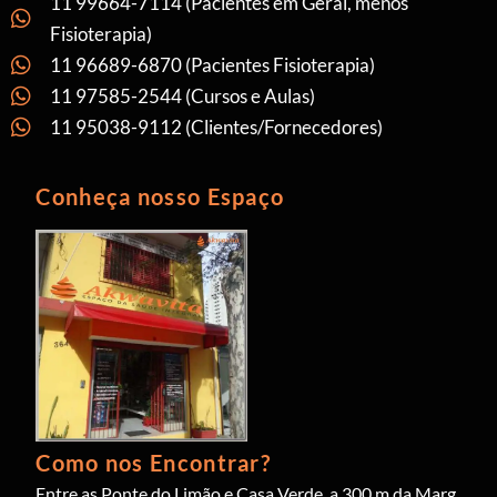
11 99664-7114 (Pacientes em Geral, menos
Fisioterapia)
11 96689-6870 (Pacientes Fisioterapia)
11 97585-2544 (Cursos e Aulas)
11 95038-9112 (Clientes/Fornecedores)
Conheça nosso Espaço
Como nos Encontrar?
Entre as Ponte do Limão e Casa Verde, a 300 m da Marg.