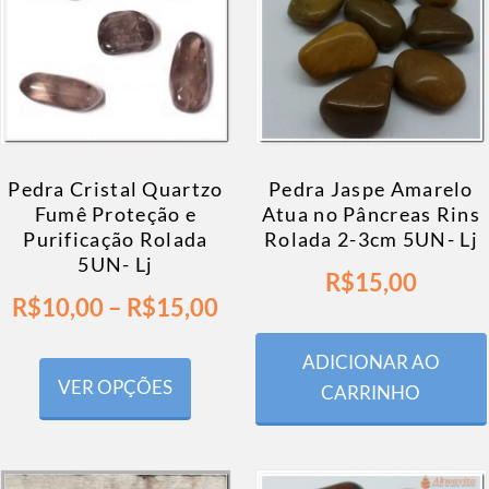
Pedra Cristal Quartzo
Pedra Jaspe Amarelo
Fumê Proteção e
Atua no Pâncreas Rins
Purificação Rolada
Rolada 2-3cm 5UN- Lj
5UN- Lj
R$
15,00
R$
10,00
–
R$
15,00
ADICIONAR AO
VER OPÇÕES
CARRINHO