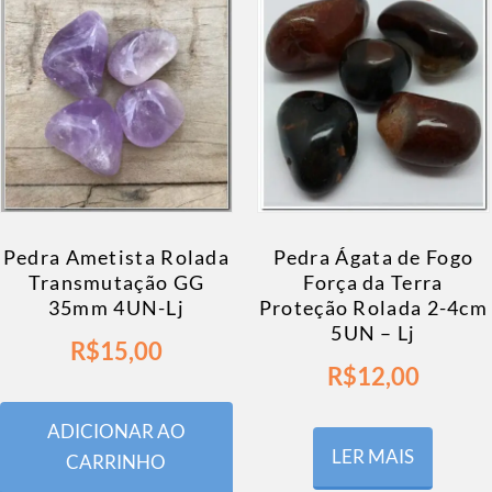
Pedra Ametista Rolada
Pedra Ágata de Fogo
Transmutação GG
Força da Terra
35mm 4UN-Lj
Proteção Rolada 2-4cm
5UN – Lj
R$
15,00
R$
12,00
ADICIONAR AO
LER MAIS
CARRINHO