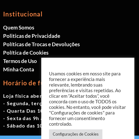
Institucional
Quem Somos
Politicas de Privacidade
Políticas de Trocas e Devoluções
Política de Cookies
Termos de Uso
Minha Conta
Usamos cookies em nosso site para
fornecer a experiência mais
Horário de funcionamento
relevante, lembrando suas
preferências e visitas repetidas. Ao
Loja física aberta de Segunda à Sábado.
clicar em “Aceitar todos”, você
concorda com o uso de TODOS os
- Segunda, terça e quinta das 9h às 19h
cookies. No entanto, você pode visitar
- Quarta Das 10h às 18h
"Configurações de cookies" para
- Sexta das 9h às 18h
fornecer um consentimento
controlado.
- Sábado das 10h às 17h
Configurações de Cookies