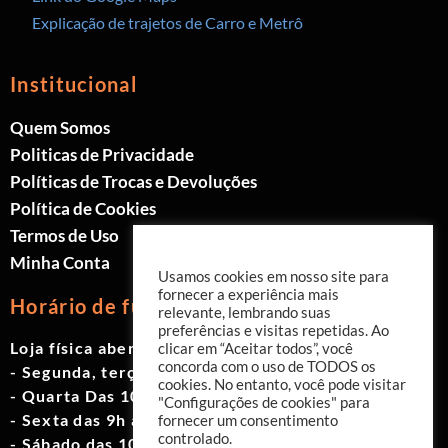
Explicação de trajetos de Carro e Metrô
Institucional
Quem Somos
Politicas de Privacidade
Políticas de Trocas e Devoluções
Política de Cookies
Termos de Uso
Minha Conta
Usamos cookies em nosso site para
fornecer a experiência mais
Horário de funcionamento
relevante, lembrando suas
preferências e visitas repetidas. Ao
Loja física aberta de Segunda à Sábado.
clicar em “Aceitar todos”, você
concorda com o uso de TODOS os
- Segunda, terça e quinta das 9h às 19h
cookies. No entanto, você pode visitar
- Quarta Das 10h às 18h
"Configurações de cookies" para
- Sexta das 9h às 18h
fornecer um consentimento
controlado.
- Sábado das 10h às 17h