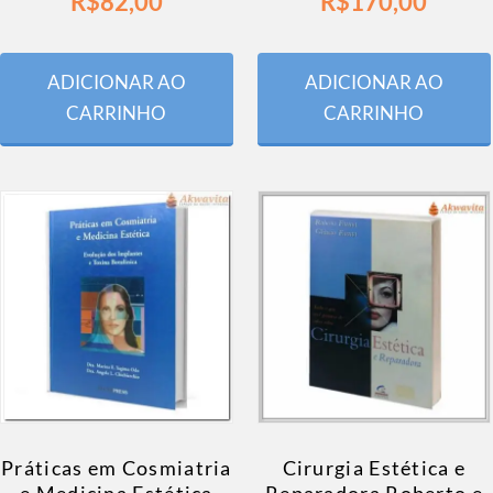
R$
82,00
R$
170,00
ADICIONAR AO
ADICIONAR AO
CARRINHO
CARRINHO
Práticas em Cosmiatria
Cirurgia Estética e
e Medicina Estética
Reparadora Roberto e