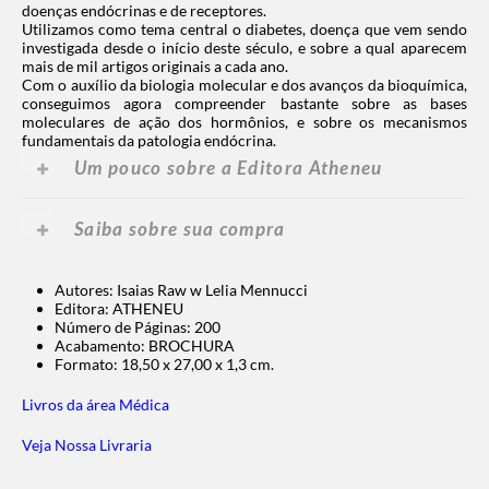
doenças endócrinas e de receptores.
Utilizamos como tema central o diabetes, doença que vem sendo
investigada desde o início deste século, e sobre a qual aparecem
mais de mil artigos originais a cada ano.
Com o auxílio da biologia molecular e dos avanços da bioquímica,
conseguimos agora compreender bastante sobre as bases
moleculares de ação dos hormônios, e sobre os mecanismos
fundamentais da patologia endócrina.
Um pouco sobre a Editora Atheneu
Saiba sobre sua compra
Autores: Isaias Raw w Lelia Mennucci
Editora: ATHENEU
Número de Páginas: 200
Acabamento: BROCHURA
Formato: 18,50 x 27,00 x 1,3 cm.
Livros da área Médica
Veja Nossa Livraria