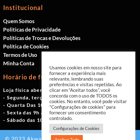
Institucional
Quem Somos
Politicas de Privacidade
Políticas de Trocas e Devoluções
Política de Cookies
Termos de Uso
Minha Conta
Usamos cookies em nosso site para
fornecer a experiência mais
Horário de funcionamento
relevante, lembrando suas
preferências e visitas repetidas. Ao
Loja física aberta de Segunda à Sábado.
clicar em “Aceitar todos”, você
concorda com o uso de TODOS os
- Segunda, terça e quinta das 9h às 19h
cookies. No entanto, você pode visitar
- Quarta Das 10h às 18h
"Configurações de cookies" para
- Sexta das 9h às 18h
fornecer um consentimento
controlado.
- Sábado das 10h às 17h
Configurações de Cookies
© 2023 Akwavita - Todos os direitos reservados.
Aceitrar Tudo