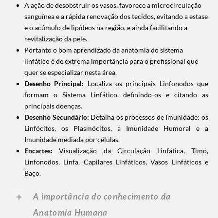
A ação de desobstruir os vasos, favorece a microcirculação
sanguínea e a rápida renovação dos tecidos, evitando a estase
e o acúmulo de lipídeos na região, e ainda facilitando a
revitalização da pele.
Portanto o bom aprendizado da anatomia do sistema
linfático é de extrema importância para o profissional que
quer se especializar nesta área.
Desenho Principal:
Localiza os principais Linfonodos que
formam o Sistema Linfático, definindo-os e citando as
principais doenças.
Desenho Secundário:
Detalha os processos de Imunidade: os
Linfócitos, os Plasmócitos, a Imunidade Humoral e a
Imunidade mediada por células.
Encartes:
Visualização da Circulação Linfática, Timo,
Linfonodos, Linfa, Capilares Linfáticos, Vasos Linfáticos e
Baço.
A importância do conhecimento da
Anatomia Humana