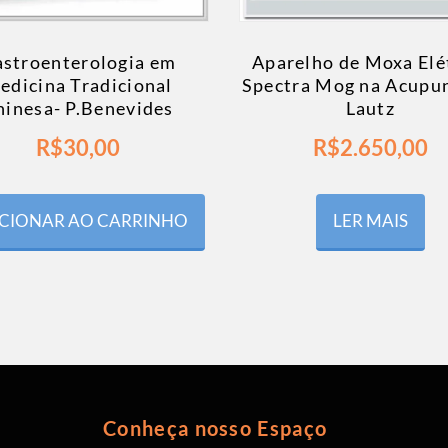
stroenterologia em
Aparelho de Moxa Elé
edicina Tradicional
Spectra Mog na Acupu
hinesa- P.Benevides
Lautz
R$
30,00
R$
2.650,00
CIONAR AO CARRINHO
LER MAIS
Conheça nosso Espaço