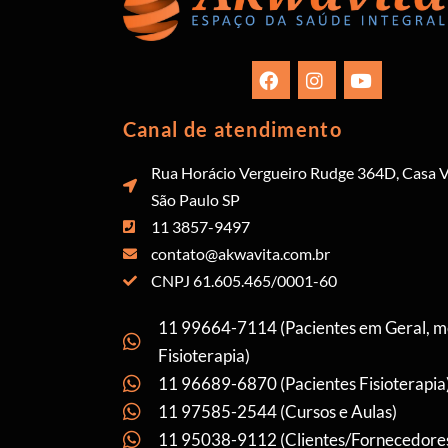
Canal de atendimento
Rua Horácio Vergueiro Rudge 364D, Casa V
São Paulo SP
11 3857-9497
contato@akwavita.com.br
CNPJ 61.605.465/0001-60
11 99664-7114 (Pacientes em Geral, 
Fisioterapia)
11 96689-6870 (Pacientes Fisioterapia
11 97585-2544 (Cursos e Aulas)
11 95038-9112 (Clientes/Fornecedore