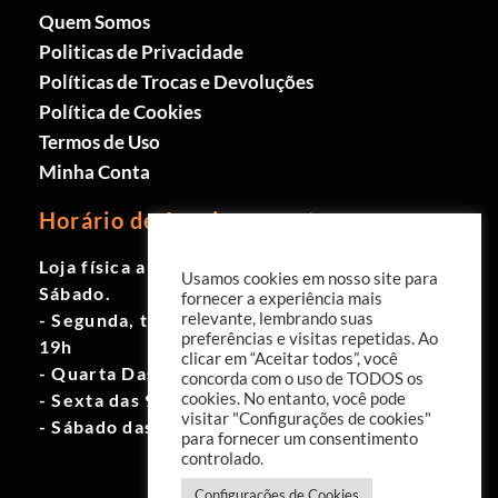
Quem Somos
Politicas de Privacidade
Políticas de Trocas e Devoluções
Política de Cookies
Termos de Uso
Minha Conta
Horário de funcionamento
Loja física aberta de Segunda à
Usamos cookies em nosso site para
Sábado.
fornecer a experiência mais
relevante, lembrando suas
- Segunda, terça e quinta das 9h às
preferências e visitas repetidas. Ao
19h
clicar em “Aceitar todos”, você
- Quarta Das 10h às 18h
concorda com o uso de TODOS os
cookies. No entanto, você pode
- Sexta das 9h às 18h
visitar "Configurações de cookies"
- Sábado das 10h às 17h
para fornecer um consentimento
controlado.
Configurações de Cookies