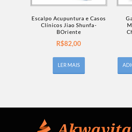
Escalpo Acupuntura e Casos
Ga
Clínicos Jiao Shunfa-
M
BOriente
C
R$
82,00
LER MAIS
ADI