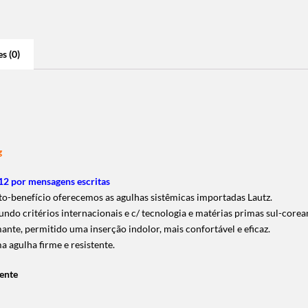
s (0)
g
2 por mensagens escritas
-benefício oferecemos as agulhas sistêmicas importadas Lautz.
undo critérios internacionais e c/ tecnologia e matérias primas sul-corea
te, permitido uma inserção indolor, mais confortável e eficaz.
a agulha firme e resistente.
mente