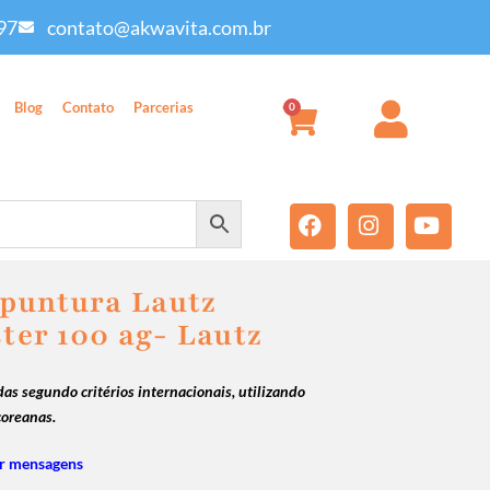
97
contato@akwavita.com.br
Blog
Contato
Parcerias
0
puntura Lautz
ster 100 ag- Lautz
as segundo critérios internacionais, utilizando
coreanas.
r mensagens