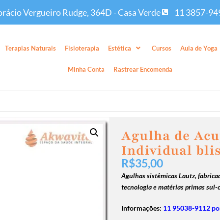
rácio Vergueiro Rudge, 364D - Casa Verde
11 3857-94
Terapias Naturais
Fisioterapia
Estética
Cursos
Aula de Yoga
Minha Conta
Rastrear Encomenda
Agulha de Acu
Individual bli
R$
35,00
Agulhas sistêmicas
Lautz,
fabricad
tecnologia e matérias primas sul-
Informações:
11 95038-9112 po