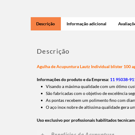
Descrição
Informação adicional
Avaliaçõe
Descrição
Agulha de Acupuntura Lautz Individual blister 100 a
Informações do produto e da Empresa:
11 95038-911
Visando a máxima qualidade com um ótimo custo
São fabricadas com o objetivo de excelência seg
As pontas recebem um polimento fino com diaman
O aço inox nobre de altíssima qualidade gera um
Uso exclusivo por profissionais habilitados tecnica
Benefícios da Acupuntura