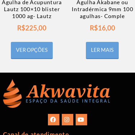
Agulha Akabane ou
Agulha de Acupuntura
Intradérmica 9mm 100
Lautz 100×10 blister
agulhas- Comple
1000 ag- Lautz
R$
16,00
R$
225,00
LER MAIS
VER OPÇÕES
Canal de atendimento