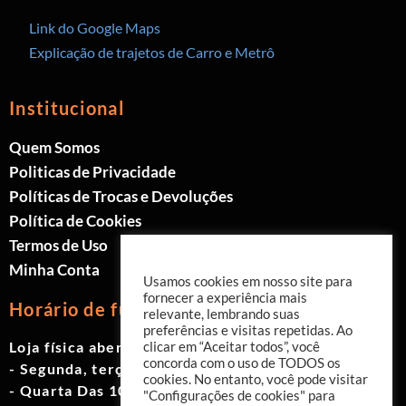
Link do Google Maps
Explicação de trajetos de Carro e Metrô
Institucional
Quem Somos
Politicas de Privacidade
Políticas de Trocas e Devoluções
Política de Cookies
Termos de Uso
Minha Conta
Usamos cookies em nosso site para
fornecer a experiência mais
Horário de funcionamento
relevante, lembrando suas
preferências e visitas repetidas. Ao
Loja física aberta de Segunda à Sábado.
clicar em “Aceitar todos”, você
concorda com o uso de TODOS os
- Segunda, terça e quinta das 9h às 19h
cookies. No entanto, você pode visitar
- Quarta Das 10h às 18h
"Configurações de cookies" para