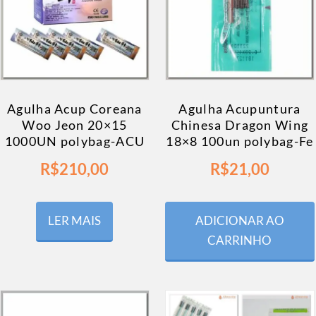
Agulha Acup Coreana
Agulha Acupuntura
Woo Jeon 20×15
Chinesa Dragon Wing
1000UN polybag-ACU
18×8 100un polybag-Fe
R$
210,00
R$
21,00
LER MAIS
ADICIONAR AO
CARRINHO