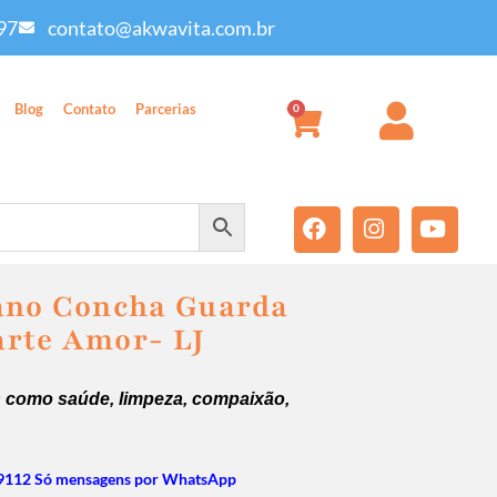
97
contato@akwavita.com.br
Blog
Contato
Parcerias
0
ano Concha Guarda
rte Amor- LJ
 como saúde, limpeza, compaixão,
9112 Só mensagens por WhatsApp