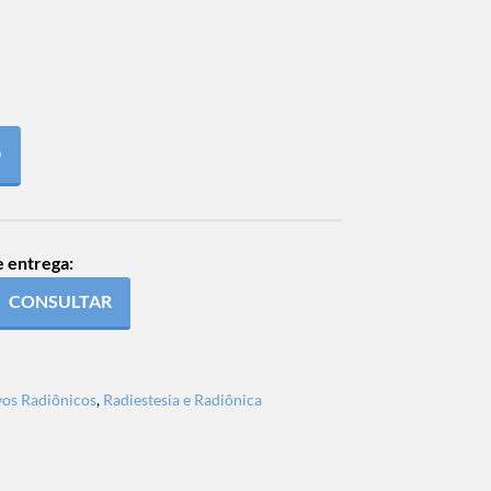
O
e entrega:
CONSULTAR
vos Radiônicos
,
Radiestesia e Radiônica