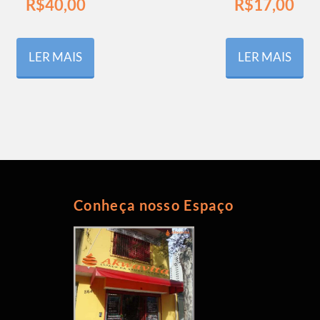
R$
40,00
R$
17,00
LER MAIS
LER MAIS
Conheça nosso Espaço