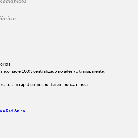
 Radiônicos
iônicos
lorida
áfico não é 100% centralizado no adesivo transparente.
o e saturam rapidíssimo, por terem pouca massa
a e Radiônica