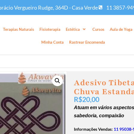
rácio Vergueiro Rudge, 364D - Casa Verde
11 3857-94
Terapias Naturais
Fisioterapia
Estética
Cursos
Aula de Yoga
Minha Conta
Rastrear Encomenda
Adesivo Tibet
Chuva Estanda
R$
20,00
Atuam em vários aspectos
sabedoria, compaixão
Informações Vendas:
11 95038-