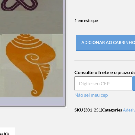
1 em estoque
ADICIONAR AO CARRINH
Consulte o frete e o prazo d
Não sei meu cep
SKU
(301-251)
Categories
Adesi
s (0)