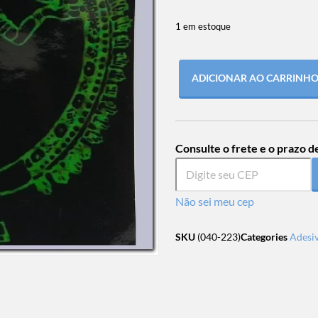
1 em estoque
ADICIONAR AO CARRINH
Consulte o frete e o prazo d
Não sei meu cep
SKU
(040-223)
Categories
Adesi