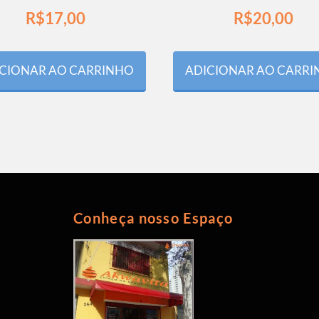
R$
17,00
R$
20,00
CIONAR AO CARRINHO
ADICIONAR AO CARR
Conheça nosso Espaço