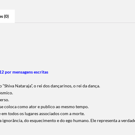
s (0)
2 por mensagens escritas
“Shiva Nataraja”, o rei dos dançarinos, o rei da dança.
ósmico.
erso.
e se coloca como ator e publico ao mesmo tempo.
e em todos os lugares associados com a morte.
da ignorância, do esquecimento e do ego humano. Ele representa a verdad