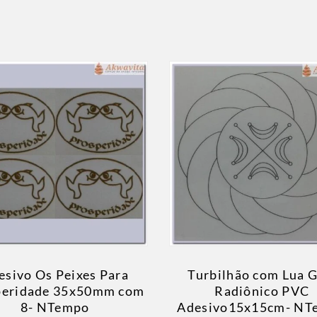
esivo Os Peixes Para
Turbilhão com Lua G
peridade 35x50mm com
Radiônico PVC
8- NTempo
Adesivo15x15cm- NT