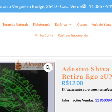
rácio Vergueiro Rudge, 364D - Casa Verde
11 3857-94
Terapias Naturais
Fisioterapia
Estética
Cursos
Aula de Yoga
Minha Conta
Rastrear Encomenda
Adesivo Shiva
Retira Ego 2
R$
12,00
Shiva, grande guru vem nos salva
Informações Vendas:
11 95038-