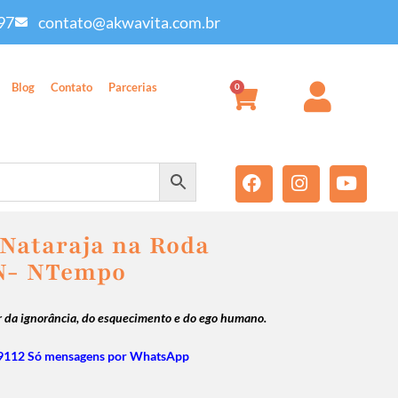
97
contato@akwavita.com.br
Blog
Contato
Parcerias
0
 Nataraja na Roda
UN- NTempo
r da ignorância, do esquecimento e do ego humano.
9112 Só mensagens por WhatsApp