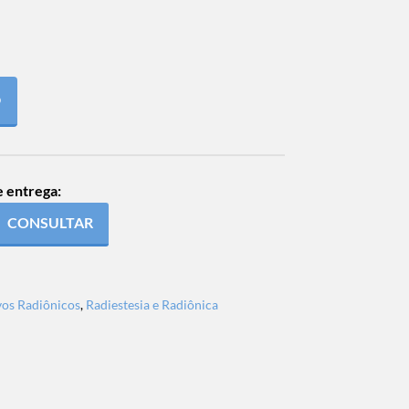
O
e entrega:
CONSULTAR
vos Radiônicos
,
Radiestesia e Radiônica