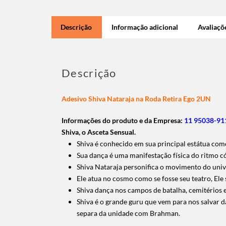
Descrição
Informação adicional
Avaliaçõe
Descrição
Adesivo Shiva Nataraja na Roda Retira Ego 2UN
Informações do produto e da Empresa:
11 95038-911
Shiva, o Asceta Sensual.
Shiva é conhecido em sua principal estátua como 
Sua dança é uma manifestação física do ritmo c
Shiva Nataraja personifica o movimento do univ
Ele atua no cosmo como se fosse seu teatro, El
Shiva dança nos campos de batalha, cemitérios 
Shiva é o grande guru que vem para nos salvar 
separa da unidade com Brahman.