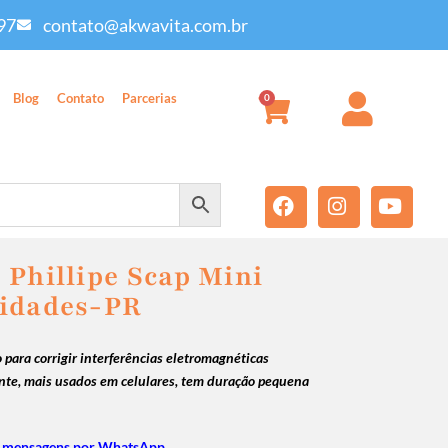
97
contato@akwavita.com.br
Blog
Contato
Parcerias
0
 Phillipe Scap Mini
nidades-PR
 para corrigir interferências eletromagnéticas
nte, mais usados em celulares, tem duração pequena
 mensagens por WhatsApp