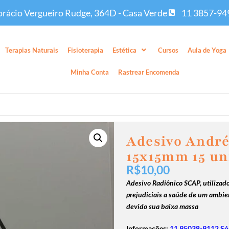
rácio Vergueiro Rudge, 364D - Casa Verde
11 3857-94
Terapias Naturais
Fisioterapia
Estética
Cursos
Aula de Yoga
Minha Conta
Rastrear Encomenda
Adesivo André
15x15mm 15 u
R$
10,00
Adesivo Radiônico SCAP, utilizado
prejudiciais a saúde de um ambie
devido sua baixa massa
Informações:
11 95038-9112 Só