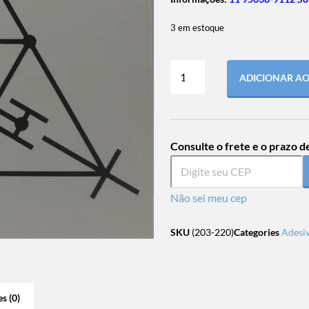
3 em estoque
ADICIONAR A
Consulte o frete e o prazo d
Não sei meu cep
SKU
(203-220)
Categories
Adesi
s (0)