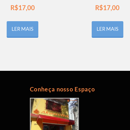
R$
17,00
R$
17,00
LER MAIS
LER MAIS
Conheça nosso Espaço