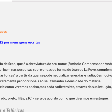
ades
2 por mensagens escritas
o de Scap, que é a abreviatura do seu nome
(Símbolo Compensador André
 origem nas pesquisas sobre ondas de forma de Jean de La Foye, compleme
as forças” a partir da qual se pode neutralizar energias e radiações nociva
diretamente proporcionais ao seu tamanho e densidade do material.
le como veremos abaixo,mas cada radiestesista, através da sua intuição,
do, preto, lilás, ETC – será de acordo com o que tivermos em estoque.
 e Telúricas