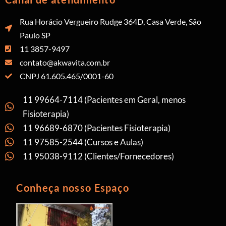
Rua Horácio Vergueiro Rudge 364D, Casa Verde, São
Paulo SP
11 3857-9497
contato@akwavita.com.br
CNPJ 61.605.465/0001-60
11 99664-7114 (Pacientes em Geral, menos
Fisioterapia)
11 96689-6870 (Pacientes Fisioterapia)
11 97585-2544 (Cursos e Aulas)
11 95038-9112 (Clientes/Fornecedores)
Conheça nosso Espaço