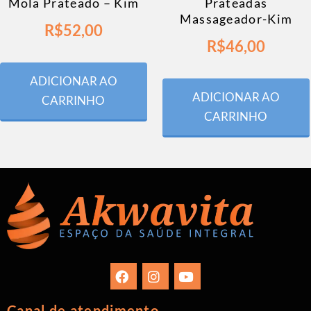
Mola Prateado – Kim
Prateadas
Massageador-Kim
R$
52,00
R$
46,00
ADICIONAR AO
ADICIONAR AO
CARRINHO
CARRINHO
Canal de atendimento