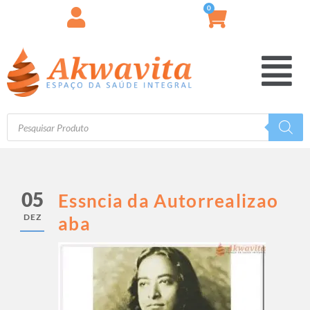
0
05
Essncia da Autorrealizao
DEZ
aba