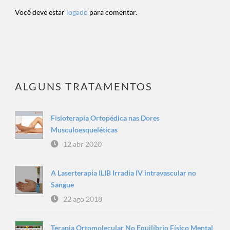
Você deve estar
logado
para comentar.
ALGUNS TRATAMENTOS
Fisioterapia Ortopédica nas Dores
Musculoesqueléticas
12 abr 2020
A Laserterapia ILIB Irradia IV intravascular no
Sangue
22 ago 2018
Terapia Ortomolecular No Equilíbrio Físico Mental