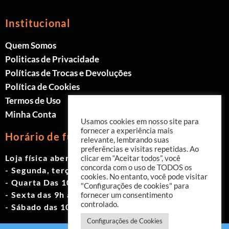
Institucional
Quem Somos
Politicas de Privacidade
Políticas de Trocas e Devoluções
Política de Cookies
Termos de Uso
Minha Conta
Usamos cookies em nosso site para
fornecer a experiência mais
Horário de funcionamento
relevante, lembrando suas
preferências e visitas repetidas. Ao
Loja física aberta de Segunda à Sábado.
clicar em “Aceitar todos”, você
concorda com o uso de TODOS os
- Segunda, terça e quinta das 9h às 19h
cookies. No entanto, você pode visitar
- Quarta Das 10h às 18h
"Configurações de cookies" para
- Sexta das 9h às 18h
fornecer um consentimento
controlado.
- Sábado das 10h às 17h
Configurações de Cookies