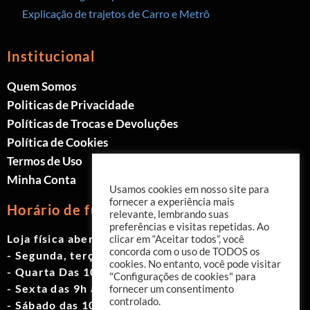
Explicação de trajetos de Carro e Metrô
Institucional
Quem Somos
Politicas de Privacidade
Políticas de Trocas e Devoluções
Política de Cookies
Termos de Uso
Minha Conta
Usamos cookies em nosso site para
fornecer a experiência mais
Horário de funcionamento
relevante, lembrando suas
preferências e visitas repetidas. Ao
Loja física aberta de Segunda à Sábado.
clicar em “Aceitar todos”, você
concorda com o uso de TODOS os
- Segunda, terça e quinta das 9h às 19h
cookies. No entanto, você pode visitar
- Quarta Das 10h às 18h
"Configurações de cookies" para
- Sexta das 9h às 18h
fornecer um consentimento
controlado.
- Sábado das 10h às 17h