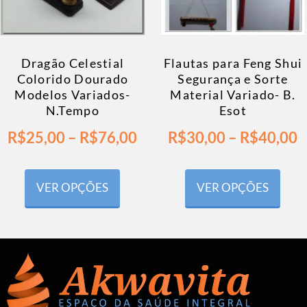
Dragão Celestial
Flautas para Feng Shui
Colorido Dourado
Segurança e Sorte
Modelos Variados-
Material Variado- B.
N.Tempo
Esot
R$
25,00
–
R$
76,00
R$
30,00
–
R$
40,00
VER OPÇÕES
VER OPÇÕES