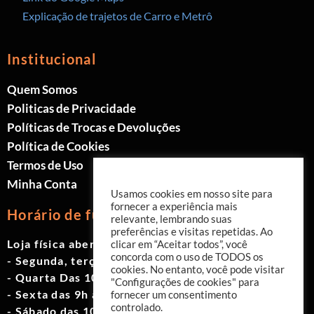
Explicação de trajetos de Carro e Metrô
Institucional
Quem Somos
Politicas de Privacidade
Políticas de Trocas e Devoluções
Política de Cookies
Termos de Uso
Minha Conta
Usamos cookies em nosso site para
fornecer a experiência mais
Horário de funcionamento
relevante, lembrando suas
preferências e visitas repetidas. Ao
Loja física aberta de Segunda à Sábado.
clicar em “Aceitar todos”, você
concorda com o uso de TODOS os
- Segunda, terça e quinta das 9h às 19h
cookies. No entanto, você pode visitar
- Quarta Das 10h às 18h
"Configurações de cookies" para
- Sexta das 9h às 18h
fornecer um consentimento
controlado.
- Sábado das 10h às 17h