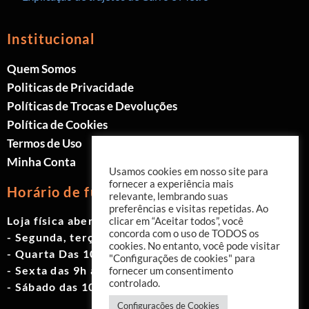
Institucional
Quem Somos
Politicas de Privacidade
Políticas de Trocas e Devoluções
Política de Cookies
Termos de Uso
Minha Conta
Usamos cookies em nosso site para
fornecer a experiência mais
Horário de funcionamento
relevante, lembrando suas
preferências e visitas repetidas. Ao
Loja física aberta de Segunda à Sábado.
clicar em “Aceitar todos”, você
concorda com o uso de TODOS os
- Segunda, terça e quinta das 9h às 19h
cookies. No entanto, você pode visitar
- Quarta Das 10h às 18h
"Configurações de cookies" para
- Sexta das 9h às 18h
fornecer um consentimento
controlado.
- Sábado das 10h às 17h
Configurações de Cookies