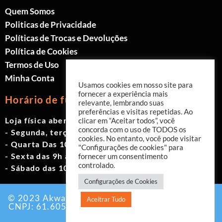
Quem Somos
Politicas de Privacidade
Políticas de Trocas e Devoluções
Política de Cookies
Termos de Uso
Minha Conta
Usamos cookies em nosso site para
fornecer a experiência mais
Horário de funcionamento
relevante, lembrando suas
preferências e visitas repetidas. Ao
Loja física aberta de Segunda à Sábado.
clicar em “Aceitar todos”, você
concorda com o uso de TODOS os
- Segunda, terça e quinta das 9h às 19h
cookies. No entanto, você pode visitar
- Quarta Das 10h às 18h
"Configurações de cookies" para
- Sexta das 9h às 18h
fornecer um consentimento
controlado.
- Sábado das 10h às 17h
Configurações de Cookies
© 2023 Akwavita - Todos os direitos reservados.
Aceitrar Tudo
CNPJ: 61.605.465/0001-60 Criado por:
Agência
EAB Digital