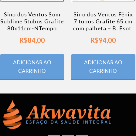
Sino dos Ventos Som
Sino dos Ventos Fênix
Sublime 5tubos Grafite
7 tubos Grafite 65 cm
80x11cm-NTempo
com palheta – B. Esot.
R$
84,00
R$
94,00
ADICIONAR AO
ADICIONAR AO
CARRINHO
CARRINHO