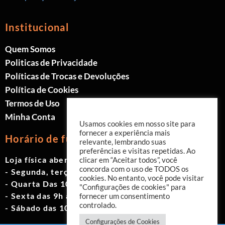
Institucional
Quem Somos
Politicas de Privacidade
Políticas de Trocas e Devoluções
Política de Cookies
Termos de Uso
Minha Conta
Usamos cookies em nosso site para
fornecer a experiência mais
Horário de funcionamento
relevante, lembrando suas
preferências e visitas repetidas. Ao
Loja física aberta de Segunda à Sábado.
clicar em “Aceitar todos”, você
concorda com o uso de TODOS os
- Segunda, terça e quinta das 9h às 19h
cookies. No entanto, você pode visitar
- Quarta Das 10h às 18h
"Configurações de cookies" para
- Sexta das 9h às 18h
fornecer um consentimento
controlado.
- Sábado das 10h às 17h
Configurações de Cookies