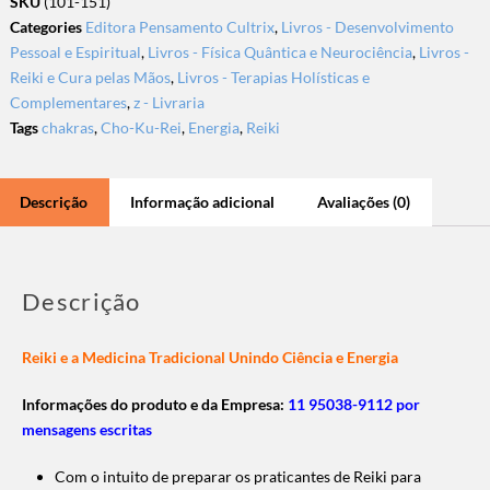
SKU
(101-151)
Categories
Editora Pensamento Cultrix
,
Livros - Desenvolvimento
Pessoal e Espiritual
,
Livros - Física Quântica e Neurociência
,
Livros -
Reiki e Cura pelas Mãos
,
Livros - Terapias Holísticas e
Complementares
,
z - Livraria
Tags
chakras
,
Cho-Ku-Rei
,
Energia
,
Reiki
Descrição
Informação adicional
Avaliações (0)
Descrição
Reiki e a Medicina Tradicional Unindo Ciência e Energia
Informações do produto e da Empresa:
11 95038-9112 por
mensagens escritas
Com o intuito de preparar os praticantes de Reiki para