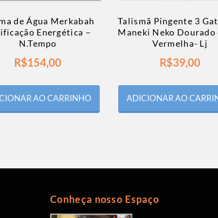
sma de Água Merkabah
Talismã Pingente 3 Ga
ificação Energética –
Maneki Neko Dourado 
N.Tempo
Vermelha- Lj
R$
154,00
R$
39,00
CIONAR AO CARRINHO
ADICIONAR AO CARR
Conheça nosso Espaço