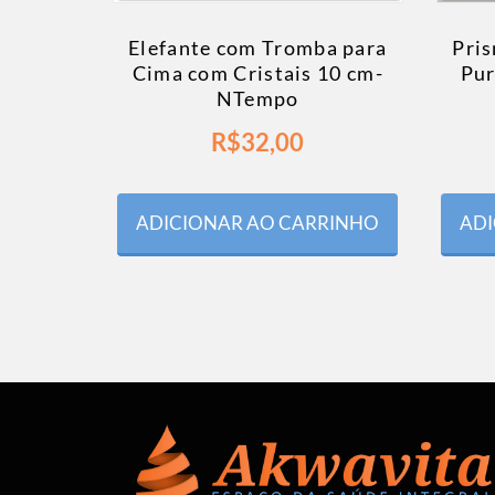
Elefante com Tromba para
Pri
Cima com Cristais 10 cm-
Pur
NTempo
R$
32,00
ADICIONAR AO CARRINHO
ADI