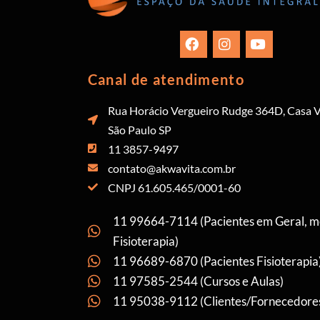
Canal de atendimento
Rua Horácio Vergueiro Rudge 364D, Casa V
São Paulo SP
11 3857-9497
contato@akwavita.com.br
CNPJ 61.605.465/0001-60
11 99664-7114 (Pacientes em Geral, 
Fisioterapia)
11 96689-6870 (Pacientes Fisioterapia
11 97585-2544 (Cursos e Aulas)
11 95038-9112 (Clientes/Fornecedore