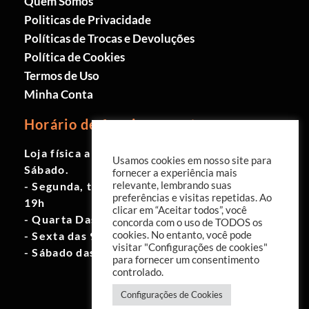
Quem Somos
Politicas de Privacidade
Políticas de Trocas e Devoluções
Política de Cookies
Termos de Uso
Minha Conta
Horário de funcionamento
Loja física aberta de Segunda à
Usamos cookies em nosso site para
Sábado.
fornecer a experiência mais
- Segunda, terça e quinta das 9h às
relevante, lembrando suas
preferências e visitas repetidas. Ao
19h
clicar em “Aceitar todos”, você
- Quarta Das 10h às 18h
concorda com o uso de TODOS os
- Sexta das 9h às 18h
cookies. No entanto, você pode
visitar "Configurações de cookies"
- Sábado das 10h às 17h
para fornecer um consentimento
controlado.
Configurações de Cookies