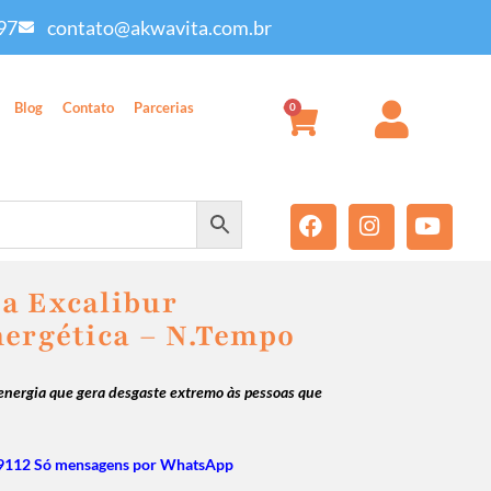
97
contato@akwavita.com.br
Blog
Contato
Parcerias
0
a Excalibur
nergética – N.Tempo
, energia que gera desgaste extremo às pessoas que
9112 Só mensagens por WhatsApp