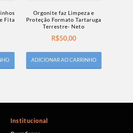
tinhos
Orgonite faz Limpeza e
e Fita
Proteção Formato Tartaruga
Terrestre- Neto
R$
50,00
INHO
ADICIONAR AO CARRINHO
Institucional