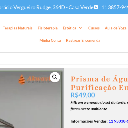
rácio Vergueiro Rudge, 364D - Casa Verde
11 3857-94
Terapias Naturais
Fisioterapia
Estética
Cursos
Aula de Yoga
Minha Conta
Rastrear Encomenda
Prisma de Águ
Purificação E
R$
49,00
Filtram a energia do sol da tarde
ficam neste ambiente.
Informações Vendas:
11 95038-