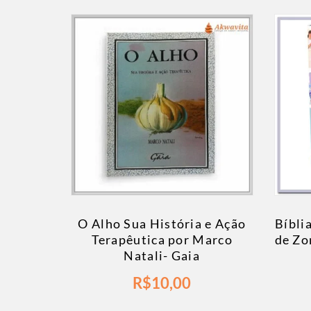
O Alho Sua História e Ação
Bíbli
Terapêutica por Marco
de Zo
Natali- Gaia
R$
10,00