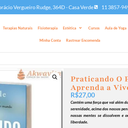
rácio Vergueiro Rudge, 364D - Casa Verde
11 3857-94
Terapias Naturais
Fisioterapia
Estética
Cursos
Aula de Yoga
Minha Conta
Rastrear Encomenda
Praticando O 
Aprenda a Viv
R$
27,00
Contém uma força que vai além da
serenidade, acima dos nossos pen
nossas mentes se dissolvem e o
liberdade.