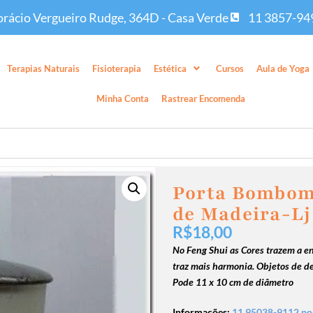
rácio Vergueiro Rudge, 364D - Casa Verde
11 3857-94
Terapias Naturais
Fisioterapia
Estética
Cursos
Aula de Yoga
Minha Conta
Rastrear Encomenda
Porta Bombom
de Madeira-Lj
R$
18,00
No Feng Shui as Cores trazem a en
traz mais harmonia. Objetos de d
Pode 11 x 10 cm de diâmetro
Informações:
11 95038-9112 po