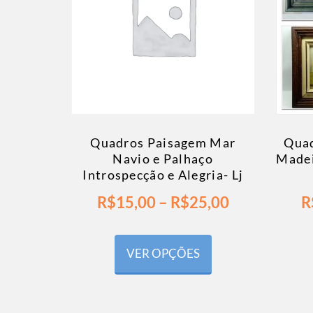
Quadros Paisagem Mar
Quad
Navio e Palhaço
Madei
Introspecção e Alegria- Lj
R$
15,00
–
R$
25,00
R
VER OPÇÕES