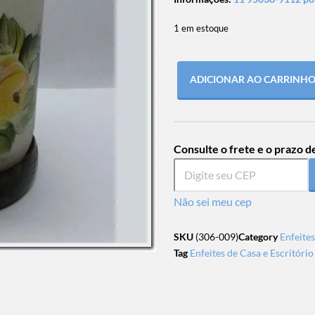
1 em estoque
ADICIONAR AO CARRINH
Consulte o frete e o prazo d
Não sei meu cep
SKU
(306-009)
Category
Enfeites
Tag
Enfeites de Casa e Escritório