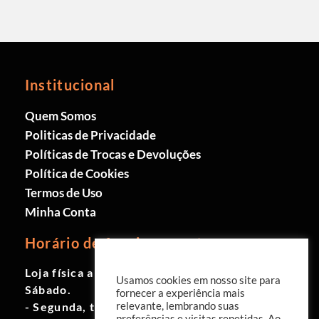
Institucional
Quem Somos
Politicas de Privacidade
Políticas de Trocas e Devoluções
Política de Cookies
Termos de Uso
Minha Conta
Horário de funcionamento
Loja física aberta de Segunda à
Usamos cookies em nosso site para
Sábado.
fornecer a experiência mais
- Segunda, terça e quinta das 9h às
relevante, lembrando suas
preferências e visitas repetidas. Ao