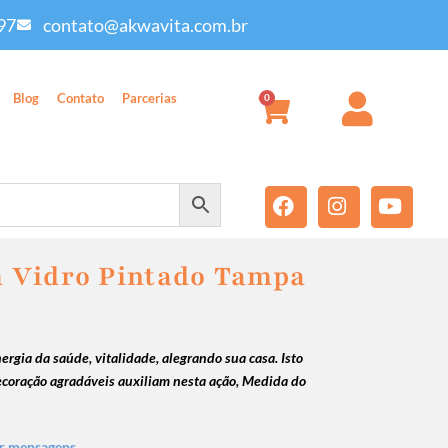
97
contato@akwavita.com.br
Blog
Contato
Parcerias
0
 Vidro Pintado Tampa
ergia da saúde, vitalidade, alegrando sua casa. Isto
ecoração agradáveis auxiliam nesta ação, Medida do
r mensagens