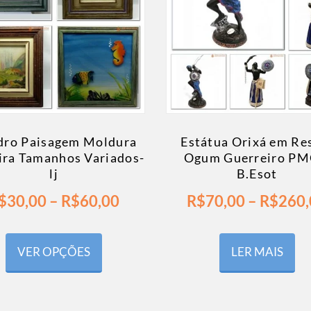
ro Paisagem Moldura
Estátua Orixá em Re
ra Tamanhos Variados-
Ogum Guerreiro PM
lj
B.Esot
$
30,00
–
R$
60,00
R$
70,00
–
R$
260,
VER OPÇÕES
LER MAIS