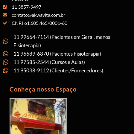
11 3857-9497
contato@akwavita.com.br
CNPJ 61.605.465/0001-60
11 99664-7114 (Pacientes em Geral, menos
Fisioterapia)
11 96689-6870 (Pacientes Fisioterapia)
11 97585-2544 (Cursos e Aulas)
11 95038-9112 (Clientes/Fornecedores)
Conheça nosso Espaço