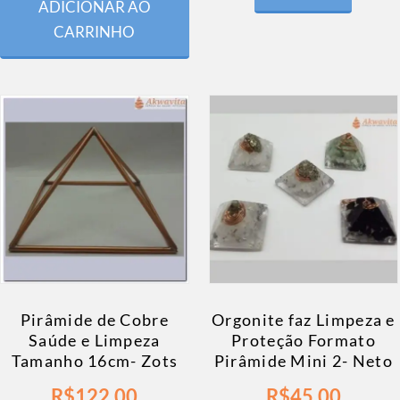
ADICIONAR AO
CARRINHO
Pirâmide de Cobre
Orgonite faz Limpeza e
Saúde e Limpeza
Proteção Formato
Tamanho 16cm- Zots
Pirâmide Mini 2- Neto
R$
122,00
R$
45,00