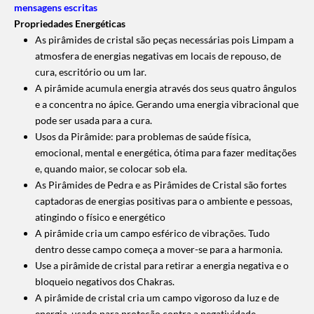
mensagens escritas
Propriedades Energéticas
As pirâmides de cristal são peças necessárias pois Limpam a
atmosfera de energias negativas em locais de repouso, de
cura, escritório ou um lar.
A pirâmide acumula energia através dos seus quatro ângulos
e a concentra no ápice. Gerando uma energia vibracional que
pode ser usada para a cura.
Usos da Pirâmide: para problemas de saúde física,
emocional, mental e energética, ótima para fazer meditações
e, quando maior, se colocar sob ela.
As Pirâmides de Pedra e as Pirâmides de Cristal são fortes
captadoras de energias positivas para o ambiente e pessoas,
atingindo o físico e energético
A pirâmide cria um campo esférico de vibrações. Tudo
dentro desse campo começa a mover-se para a harmonia.
Use a pirâmide de cristal para retirar a energia negativa e o
bloqueio negativos dos Chakras.
A pirâmide de cristal cria um campo vigoroso da luz e de
energia, usado para proteção contra a negatividade.