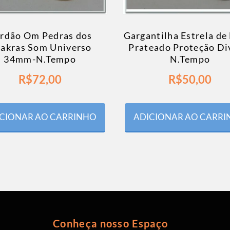
rdão Om Pedras dos
Gargantilha Estrela de
akras Som Universo
Prateado Proteção Di
34mm-N.Tempo
N.Tempo
R$
72,00
R$
50,00
CIONAR AO CARRINHO
ADICIONAR AO CARR
Conheça nosso Espaço