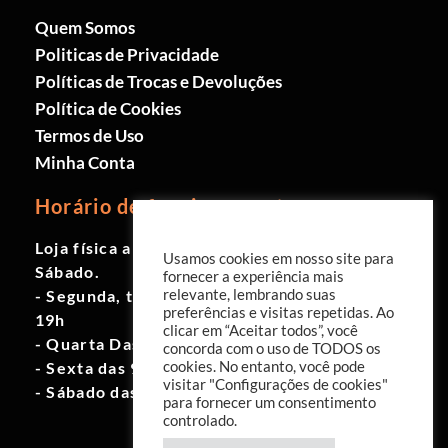
Quem Somos
Politicas de Privacidade
Políticas de Trocas e Devoluções
Política de Cookies
Termos de Uso
Minha Conta
Horário de funcionamento
Loja física aberta de Segunda à
Usamos cookies em nosso site para
Sábado.
fornecer a experiência mais
- Segunda, terça e quinta das 9h às
relevante, lembrando suas
preferências e visitas repetidas. Ao
19h
clicar em “Aceitar todos”, você
- Quarta Das 10h às 18h
concorda com o uso de TODOS os
- Sexta das 9h às 18h
cookies. No entanto, você pode
visitar "Configurações de cookies"
- Sábado das 10h às 17h
para fornecer um consentimento
controlado.