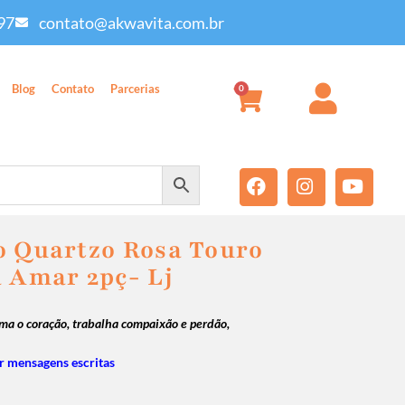
97
contato@akwavita.com.br
Blog
Contato
Parcerias
0
o Quartzo Rosa Touro
a Amar 2pç- Lj
ma o coração, trabalha compaixão e perdão,
 mensagens escritas