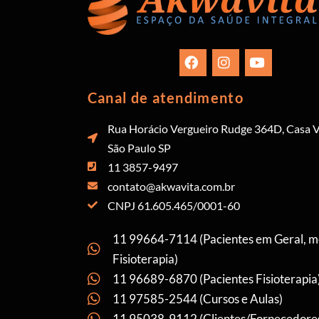
Canal de atendimento
Rua Horácio Vergueiro Rudge 364D, Casa V
São Paulo SP
11 3857-9497
contato@akwavita.com.br
CNPJ 61.605.465/0001-60
11 99664-7114 (Pacientes em Geral, 
Fisioterapia)
11 96689-6870 (Pacientes Fisioterapia
11 97585-2544 (Cursos e Aulas)
11 95038-9112 (Clientes/Fornecedore