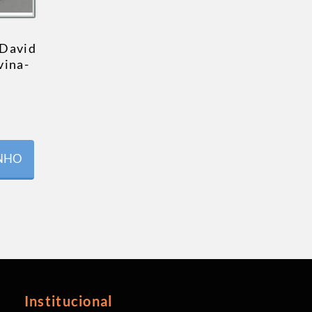
 David
vina-
INHO
Institucional