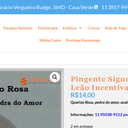
rácio Vergueiro Rudge, 364D - Casa Verde
11 3857-94
Terapias Naturais
Fisioterapia
Estética
Cursos
Aula de Yoga
Minha Conta
Rastrear Encomenda
Pingente Sign
Leão Incentiv
R$
14,00
Quartzo Rosa, pedra do amor, acal
Informações:
11 95038-9112 por
2 em estoque