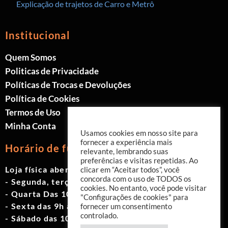
Explicação de trajetos de Carro e Metrô
Institucional
Quem Somos
Politicas de Privacidade
Políticas de Trocas e Devoluções
Política de Cookies
Termos de Uso
Minha Conta
Usamos cookies em nosso site para
fornecer a experiência mais
Horário de funcionamento
relevante, lembrando suas
preferências e visitas repetidas. Ao
Loja física aberta de Segunda à Sábado.
clicar em “Aceitar todos”, você
concorda com o uso de TODOS os
- Segunda, terça e quinta das 9h às 19h
cookies. No entanto, você pode visitar
- Quarta Das 10h às 18h
"Configurações de cookies" para
- Sexta das 9h às 18h
fornecer um consentimento
controlado.
- Sábado das 10h às 17h