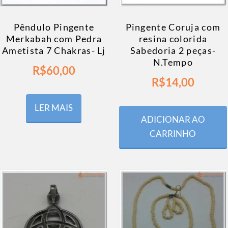
Pêndulo Pingente
Pingente Coruja com
Merkabah com Pedra
resina colorida
Ametista 7 Chakras- Lj
Sabedoria 2 peças-
N.Tempo
R$
60,00
R$
14,00
LER MAIS
ADICIONAR AO
CARRINHO