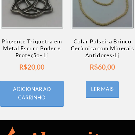
Pingente Triquetra em
Colar Pulseira Brinco
Metal Escuro Poder e
Cerâmica com Minerais
Proteção- Lj
Antidores-Lj
R$
20,00
R$
60,00
ADICIONAR AO
LER MAIS
CARRINHO