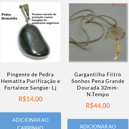
Pingente de Pedra
Gargantilha Filtro
Hematita Purificação e
Sonhos Pena Grande
Fortalece Sangue- Lj
Dourada 32mm-
N.Tempo
R$
14,00
R$
44,00
ADICIONAR AO
ADICIONAR AO
CARRINHO