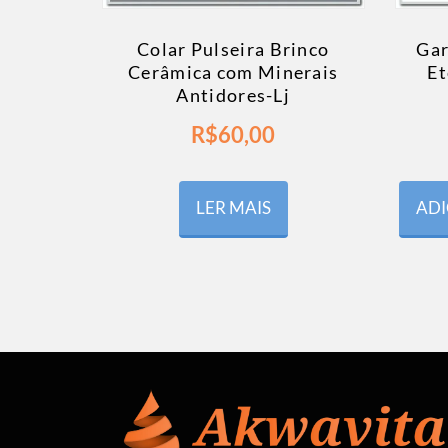
Colar Pulseira Brinco
Gar
Cerâmica com Minerais
E
Antidores-Lj
R$
60,00
LER MAIS
ADI