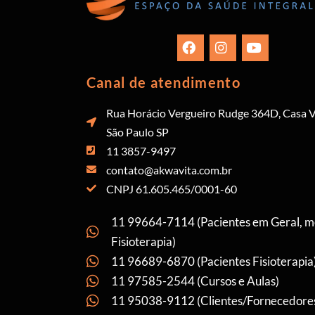
Canal de atendimento
Rua Horácio Vergueiro Rudge 364D, Casa V
São Paulo SP
11 3857-9497
contato@akwavita.com.br
CNPJ 61.605.465/0001-60
11 99664-7114 (Pacientes em Geral, 
Fisioterapia)
11 96689-6870 (Pacientes Fisioterapia
11 97585-2544 (Cursos e Aulas)
11 95038-9112 (Clientes/Fornecedore