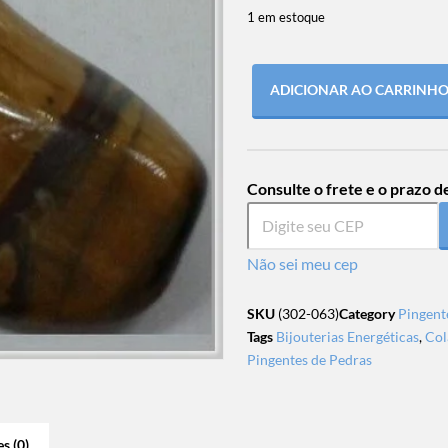
1 em estoque
ADICIONAR AO CARRINH
Consulte o frete e o prazo d
Não sei meu cep
SKU
(302-063)
Category
Pingent
Tags
Bijouterias Energéticas
,
Col
Pingentes de Pedras
s (0)