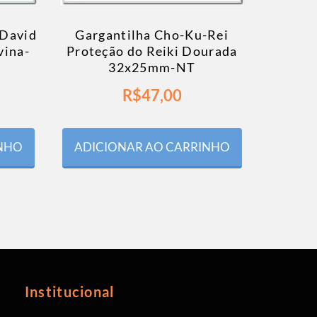
 David
Gargantilha Cho-Ku-Rei
vina-
Proteção do Reiki Dourada
32x25mm-NT
R$
47,00
INHO
ADICIONAR AO CARRINHO
Institucional