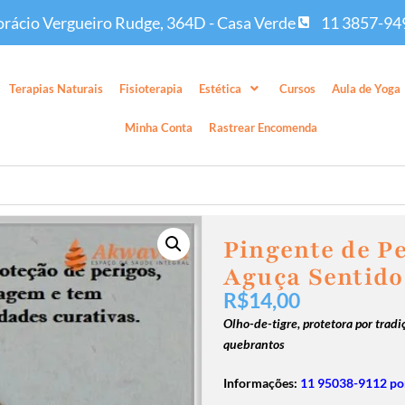
rácio Vergueiro Rudge, 364D - Casa Verde
11 3857-94
Terapias Naturais
Fisioterapia
Estética
Cursos
Aula de Yoga
Minha Conta
Rastrear Encomenda
Pingente de P
Aguça Sentido
R$
14,00
Olho-de-tigre, protetora por trad
quebrantos
Informações:
11 95038-9112 por