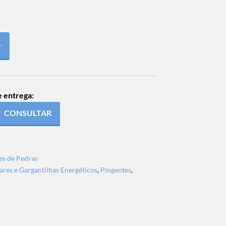
O
e entrega:
CONSULTAR
es de Pedras
ares e Gargantilhas Energéticos
,
Pingentes
,